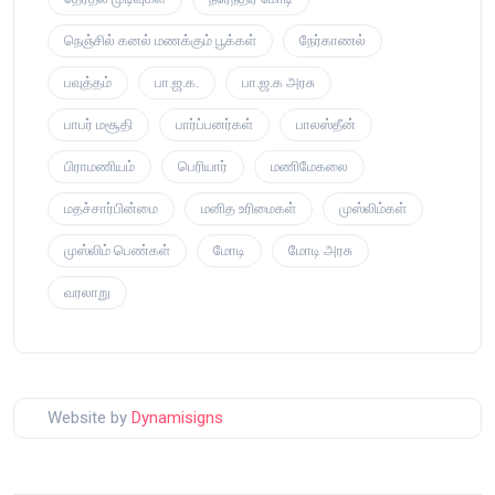
நெஞ்சில் கனல் மணக்கும் பூக்கள்
நேர்காணல்
பவுத்தம்
பா.ஜ.க.
பா.ஜ.க அரசு
பாபர் மசூதி
பார்ப்பனர்கள்
பாலஸ்தீன்
பிராமணியம்
பெரியார்
மணிமேகலை
மதச்சார்பின்மை
மனித உரிமைகள்
முஸ்லிம்கள்
முஸ்லிம் பெண்கள்
மோடி
மோடி அரசு
வரலாறு
Website by
Dynamisigns