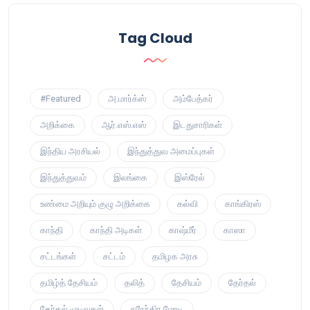
Tag Cloud
#Featured
அ.மார்க்ஸ்
அம்பேத்கர்
அறிக்கை
ஆர்.எஸ்.எஸ்
இடதுசாரிகள்
இந்திய அரசியல்
இந்துத்துவ அமைப்புகள்
இந்துத்துவம்
இலங்கை
இஸ்ரேல்
உண்மை அறியும் குழு அறிக்கை
கல்வி
காங்கிரஸ்
காந்தி
காந்தி அடிகள்
காஷ்மீர்
காஸா
சட்டங்கள்
சட்டம்
தமிழக அரசு
தமிழ்த் தேசியம்
தலித்
தேசியம்
தேர்தல்
தேர்தல் முடிவுகள்
நரேந்திர மோடி