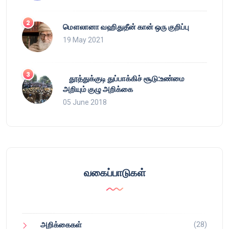
மௌலானா வஹிதுதீன் கான் ஒரு குறிப்பு
19 May 2021
தூத்துக்குடி துப்பாக்கிச் சூடு:உண்மை
அறியும் குழு அறிக்கை
05 June 2018
வகைப்பாடுகள்
(28)
அறிக்கைகள்