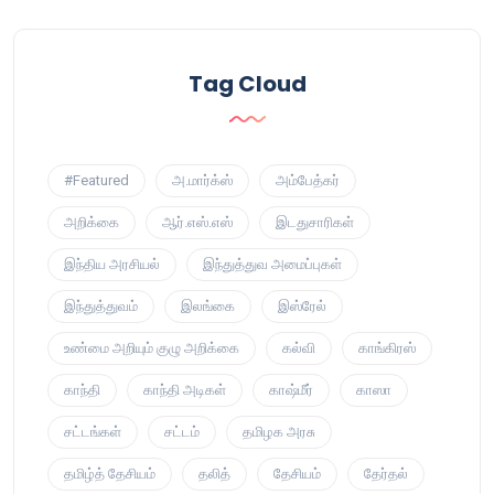
Tag Cloud
#Featured
அ.மார்க்ஸ்
அம்பேத்கர்
அறிக்கை
ஆர்.எஸ்.எஸ்
இடதுசாரிகள்
இந்திய அரசியல்
இந்துத்துவ அமைப்புகள்
இந்துத்துவம்
இலங்கை
இஸ்ரேல்
உண்மை அறியும் குழு அறிக்கை
கல்வி
காங்கிரஸ்
காந்தி
காந்தி அடிகள்
காஷ்மீர்
காஸா
சட்டங்கள்
சட்டம்
தமிழக அரசு
தமிழ்த் தேசியம்
தலித்
தேசியம்
தேர்தல்