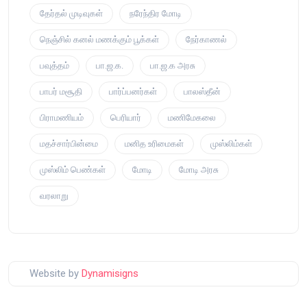
தேர்தல் முடிவுகள்
நரேந்திர மோடி
நெஞ்சில் கனல் மணக்கும் பூக்கள்
நேர்காணல்
பவுத்தம்
பா.ஜ.க.
பா.ஜ.க அரசு
பாபர் மசூதி
பார்ப்பனர்கள்
பாலஸ்தீன்
பிராமணியம்
பெரியார்
மணிமேகலை
மதச்சார்பின்மை
மனித உரிமைகள்
முஸ்லிம்கள்
முஸ்லிம் பெண்கள்
மோடி
மோடி அரசு
வரலாறு
Website by
Dynamisigns