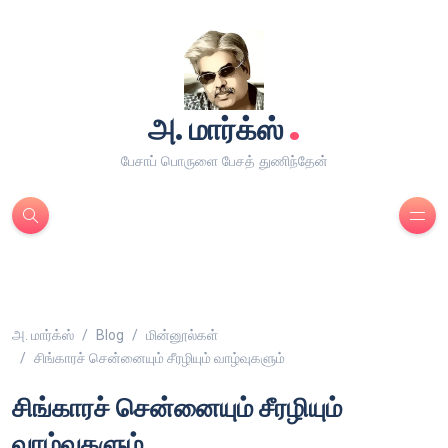
.
அ. மார்க்ஸ்
பேசாப் பொருளை பேசத் துணிந்தேன்
அ. மார்க்ஸ்
Blog
மின்னூல்கள்
சிங்காரச் சென்னையும் சீரழியும் வாழ்வுகளும்
சிங்காரச் சென்னையும் சீரழியும்
வாழ்வுகளும்