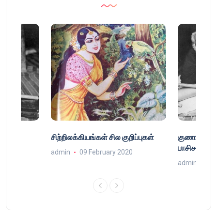
்
சிற்றிலக்கியங்கள் சில குறிப்புகள்
குணா : அறி
்
பாசிசத்தின் 
admin
09 February 2020
9
admin
16 