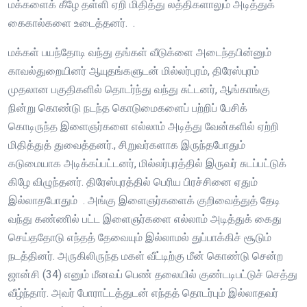
மக்களைக் கீழே தள்ளி ஏறி மிதித்து லத்திகளாலும் அடித்துக்
கைகால்களை உடைத்தனர். .
மக்கள் பயந்தோடி வந்து தங்கள் வீடுக்ளை அடைந்தபின்னும்
காவல்துறையினர் ஆயுதங்களுடன் மில்லர்புரம், திரேஸ்புரம்
முதலான பகுதிகளில் தொடர்ந்து வந்து சுட்டனர், ஆங்காங்கு
நின்று கொண்டு நடந்த கொடுமைகளைப் பற்றிப் பேசிக்
கொடிருந்த இளைஞர்களை எல்லாம் அடித்து வேன்களில் ஏற்றி
மிதித்துத் துவைத்தனர்., சிறுவர்களாக இருந்தபோதும்
கடுமையாக அடிக்கப்பட்டனர், மில்லர்புரத்தில் இருவர் சுடப்பட்டுக்
கிழே விழுந்தனர். திரேஸ்புரத்தில் பெரிய பிரச்சினை ஏதும்
இல்லாதபோதும் . அங்கு இளைஞர்களைக் குறிவைத்துத் தேடி
வந்து கண்ணில் பட்ட இளைஞர்களை எல்லாம் அடித்துக் கைது
செய்ததோடு எந்தத் தேவையும் இல்லாமல் துப்பாக்கிச் சூடும்
நடத்தினர். அருகிலிருந்த மகள் வீட்டிற்கு மீன் கொண்டு சென்ற
ஜான்சி (34) எனும் மீனவப் பெண் தலையில் குண்டடிபட்டுச் செத்து
வீழ்ந்தார். அவர் போராட்டத்துடன் எந்தத் தொடர்பும் இல்லாதவர்