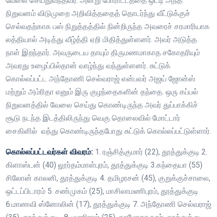
வேலை செய்துவந்தவர். அன்று போராட்டத்தை ஒட்டி அந்த
நிறுவனம் விடுமுறை அறிவித்ததைத் தொடர்ந்து வீட்டுக்குச்
செல்வதற்காக பஸ் நிறுத்தத்தில் நின்றிருந்த அவரைச் சரமாரியாக
லத்தியால் அடித்து வீழ்த்தி ஏறி மிதித்துள்ளனர். அவர் அடுத்த
நாள் இறந்தார். அவருடைய தாயும் திருமணமாகாத சகோதரியும்
அவரது உழைப்பில்தான் வாழ்ந்து வந்துள்ளனர். சுட்டுக்
கொல்லப்பட்ட அந்தோணி செல்வராஜ் என்பவர் அஜய் ஜோன்ஸ்
மற்றும் அம்ரிதா எனும் இரு குழந்தைகளின் தந்தை. ஒரு கப்பல்
நிறுவனத்தில் வேலை செய்து கொண்டிருந்த அவர் துப்பாக்கிச்
சூடு நடந்த இடத்திலிருந்து வெகு தொலைவில் மோட்டார்
சைகிளில் வந்து கொண்டிருந்தபோது சுட்டுக் கொல்லப்பட்டுள்ளார்.
கொல்லப்பட்டவர்கள் விவரம்:
1. ரஞ்சித்குமார் (22), தூத்துக்குடி 2.
கிளாஸ்டன் (40) லூர்தம்மாள்புரம், தூத்துக்குடி 3.கந்தையா (55)
சிலோன் காலனி, தூத்துக்குடி 4. தமிழரசன் (45), குறுக்குச்சாலை,
ஒட்டப்பிடாரம் 5. சண்முகம் (25), மாசிலாமணிபுரம், தூத்துக்குடி
6.மாணவி ஸ்னோலின் (17), தூத்துக்குடி 7. அந்தோணி செல்வராஜ்