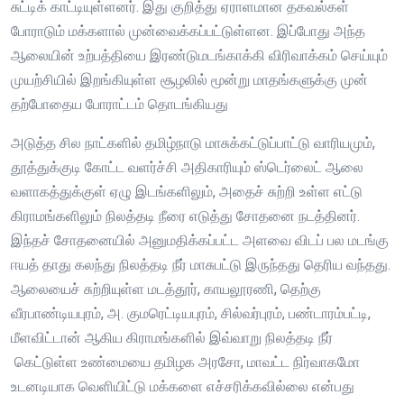
சுட்டிக் காட்டியுள்ளனர். இது குறித்து ஏராளமான தகவல்கள்
போராடும் மக்களால் முன்வைக்கப்பட்டுள்ளன. இப்போது அந்த
ஆலையின் உற்பத்தியை இரண்டுமடங்காக்கி விரிவாக்கம் செய்யும்
முயற்சியில் இறங்கியுள்ள சூழலில் மூன்று மாதங்களுக்கு முன்
தற்போதைய போராட்டம் தொடங்கியது
அடுத்த சில நாட்களில் தமிழ்நாடு மாசுக்கட்டுப்பாட்டு வாரியமும்,
தூத்துக்குடி கோட்ட வளர்ச்சி அதிகாரியும் ஸ்டெர்லைட் ஆலை
வளாகத்துக்குள் ஏழு இடங்களிலும், அதைச் சுற்றி உள்ள எட்டு
கிராமங்களிலும் நிலத்தடி நீரை எடுத்து சோதனை நடத்தினர்.
இந்தச் சோதனையில் அனுமதிக்கப்பட்ட அளவை விடப் பல மடங்கு
ஈயத் தாது கலந்து நிலத்தடி நீர் மாசுபட்டு இருந்தது தெரிய வந்தது.
ஆலையைச் சுற்றியுள்ள மடத்தூர், காயலூரணி, தெற்கு
வீரபாண்டியபுரம், அ. குமரெட்டியபுரம், சில்வர்புரம், பண்டாரம்பட்டி,
மீளவிட்டான் ஆகிய கிராமங்களில் இவ்வாறு நிலத்தடி நீர்
கெட்டுள்ள உண்மையை தமிழக அரசோ, மாவட்ட நிர்வாகமோ
உடனடியாக வெளியிட்டு மக்களை எச்சரிக்கவில்லை என்பது