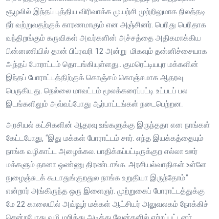
சூழலில் இந்தப் புத்திய விரிவாக்க முயற்சி முற்றிலுமாக நிலத்தடி
நீர் வற்றுவதற்குக் காரணமாகும் என அஞ்சினர். பெரிது பெரிதாக
வந்திறங்கும் கருவிகள் அவர்களின் அச்சத்தை அதிகமாக்கிய
பின்னணியில் தான் பிப்ரவரி 12 அன்று மிகவும் தன்னிச்சையாக
அந்தப் போராட்டம் தொடங்கியுள்ளது.. குமரெட்டியபுர மக்களின்
இந்தப் போராட்டத்திற்குக் கொஞ்சம் கொஞ்சமாக ஆதரவு
பெருகியது. நெல்லை மாவட்டம் மூலக்கரைப்பட்டி உட்படப் பல
இடங்களிலும் அவ்வப்போது ஆர்பாட்டங்கள் நடைபெற்றன.
அரசியல் கட்சிகளின் ஆதரவு உங்களுக்கு இருந்ததா என நாங்கள்
கேட்டபோது, “இது மக்கள் போராட்டம் சார். எந்த இயக்கத்தையும்
நாங்க வழிகாட்ட அழைக்கல. பாதிக்கப்பட்டிருக்குற எல்லா ஊர்
மக்களும் தானா ஒண்ணு திரண்டாங்க. அரசியல்வாதிகள்.உள்ளே
நுழைஞ்சுடக் கூடாதுங்குறதுல நாங்க உறுதியா இருந்தோம்”
என்றார் அங்கிருந்த ஒரு இளைஞர். முற்றுகைப் போராட்டத்துக்கு
மே 22 காலையில் அவ்வூர் மக்கள் ஆட்சியர் அலுவலகம் நோக்கிச்
சென்றபோது வழி மறித்து அடித்து வேன்களில் ஏற்றப்பட்டனர்.