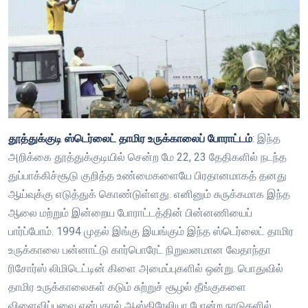
தூத்துக்குடி ஸ்டெர்லைட் தாமிர உருக்காலைப் போராட்டம்
: இந்த
அறிக்கை தூத்துக்குடியில் சென்ற மே 22, 23 தேதிகளில் நடந்த
துப்பாக்கிச்சூடு குறித்த உண்மைகளையே பிரதானமாகத் தனது
ஆய்வுக்கு எடுத்துக் கொண்டுள்ளது. எனினும் சுருக்கமாக இந்த
ஆலை மற்றும் இன்றைய போராட்டத்தின் பின்னணியைப்
பார்ப்போம். 1994 முதல் இங்கு இயங்கும் இந்த ஸ்டெர்லைட் தாமிர
உருக்காலை பன்னாட்டு கார்பொரேட் நிறுவனமான வேதாந்தா
ரிசோர்ஸ் லிமிடெட்டின் கிளை அமைப்புகளில் ஒன்று. பொதுவில்
தாமிர உருக்காலைகள் கடும் சுற்றுச் சூழல் தீங்குகளை
விளைவிப்பவை என்பதால் ஆஸ்திரேலியா போன்ற நாடுகளில்