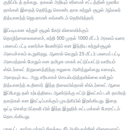
குறிப்பிடத் தக்கது.. தகவல் அறியும் உரிமைச் சட்டத்தின் மூலமே
தாங்கள் இதைத் தெரிந்து கொண்டதாக சுற்றுச் சூழல் ஆர்வலர்
நித்யானந்த் ஜெயராமன் எங்களிடம் தெரிவித்தார்.
இப்படியான சுற்றுச் சூழல் கேடு விளைவிக்கும்
தொழிற்சாலைகளைச், சுற்றி 500 முதல் 1000 மீட்டர் அகலம் வரை
பசுமைப் பட்டி வளர்க்க வேண்டும் என இந்திய சுற்றுச்சூழல்
அமைச்சகம் கூறுகிறது. ஆனால் வெறும் 25 மீட்டர் பசுமைப் பட்டி
அமைத்தால் போதும் என தமிழக மாசுக் கட்டுப்பாட்டு வாரியம்
ஸ்டெர்லைட் நிறுவனத்திற்கு சலுகை அளித்துள்ளது எனவும்,
அதையும் கூட அது சரியாகச் செயல்படுத்தவில்லை என்றும்
நித்யானந்த் கூறினார். இந்த நிலையில்தான் ஸ்டெர்லைட் ஆலை
இப்போது தன் உற்பத்தியை ஆண்டுக்கு எட்டு இலட்சம் டன் தாமிரத்
தகடுகள் என இரட்டிப்பாக்கும் முயற்சியில் இறங்கியது. இதை
ஒட்டி சென்ற பிப்ரவரி யில் இந்த இறுதிக் கட்டமக்கள் போராட்டம்
தொடங்கியது.
மாசுபட்ட காற்று மற்றும் நிலத்தடி நீர் ஆகியவற்றின் விளைவாகப்