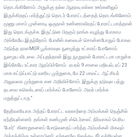
தொடங்கினோம். அதுக்கு நல்ல ஆதரவு எல்லா ஊர்களிலும்
இருக்கிறதப் பார்த்துட்டு தொடர் போராட்டத்தைத் தொடங்கினோம்.
மூணு மாசம் முன்னாடி ஒருநாள் உண்ணாவிரதப் போராட்டமாத்தான்
இது தொடங்குச்சு. இருட்டுன பிறகும் நாங்க எழுந்து போகாம
அங்கேயே இருந்தோம். போலீஸ் கலையச் சொன்னபோதும் போகல.
அடுத்த நாளMGR பூங்காவுல நுழைந்து உட்காரப் போனோம்.
நுழைய விடலை. அப்புறந்தான் இது நூறுநாள் போராட்டமா மாறுச்சு
இங்கேயே உட்கார ஆரம்பிச்சோம்.. ஏபரல் 9 சாலை மறியல்; ஏப் 23
மாசு கட்டுப்பாட்டு வாரிய முற்றுகை, மே 22 மாவட்ட ஆட்சியர்
அலுவலக முற்றுகை என அறிவிச்சோம். இதுக்கு நடுவுல பத்து
தடவை கலெக்டரைப் பார்க்கப் போனோம். அவர் பார்க்க
மறுத்துட்டாரு.”
தேதிவாரியாக அந்தப் போராட்ட வரலாற்றை அம்மக்கள் நெஞ்சில்
ஏந்தியுள்ளனர். தங்கள் கண்முன் ஸ்டெர்லைட் நிர்வாகம் பெரிய
‘போர்’ கிணறுகளைப் போடுவதைப் பார்த்த அம்மக்கள் மிகவும்
அச்சத்திற்கு உள்ளாயினர். ஏற்கனவே நிலத்தடி நீர் வற்றியுள்ள