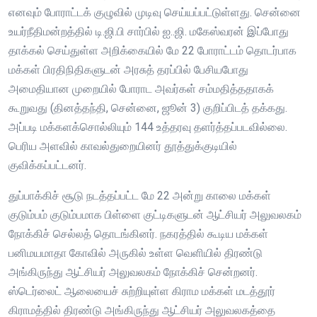
எனவும் போராட்டக் குழுவில் முடிவு செய்யப்பட்டுள்ளது. சென்னை
உயர்நீதிமன்றத்தில் டி.ஜி.பி சார்பில் ஐ..ஜி. மகேஸ்வரன் இப்போது
தாக்கல் செய்துள்ள அறிக்கையில் மே 22 போராட்டம் தொடர்பாக
மக்கள் பிரதிநிதிகளுடன் அரசுத் தரப்பில் பேசியபோது
அமைதியான முறையில் போராட அவர்கள் சம்மதித்ததாகக்
கூறுவது (தினத்தந்தி, சென்னை, ஜூன் 3) குறிப்பிடத் தக்கது.
அப்படி மக்களக்சொல்லியும் 144 உத்தரவு தளர்த்தப்படவில்லை.
பெரிய அளவில் காவல்துறையினர் தூத்துக்குடியில்
குவிக்கப்பட்டனர்.
துப்பாக்கிச் சூடு நடத்தப்பட்ட மே 22 அன்று காலை மக்கள்
குடும்பம் குடும்பமாக பிள்ளை குட்டிகளுடன் ஆட்சியர் அலுவலகம்
நோக்கிச் செல்லத் தொடங்கினர். நகரத்தில் கூடிய மக்கள்
பனிமயமாதா கோவில் அருகில் உள்ள வெளியில் திரண்டு
அங்கிருந்து ஆட்சியர் அலுவலகம் நோக்கிச் சென்றனர்.
ஸ்டெர்லைட் ஆலையைச் சுற்றியுள்ள கிராம மக்கள் மடத்தூர்
கிராமத்தில் திரண்டு அங்கிருந்து ஆட்சியர் அலுவலகத்தை