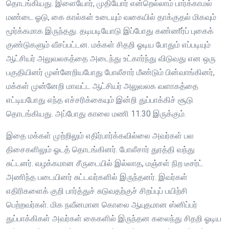
தொடங்கியது. இளையோர், முதியோர் என்றெல்லாம் பார்க்காமல்
மண்டை ஓடு, கை கால்கள் உடையும் வகையில் தாக்குதல் மிகவும்
மூர்க்கமாக இருந்தது. தடியடியோடு இப்போது கண்ணீர்ப் புகைக்
குண்டுகளும் வீசப்பட்டன. மக்கள் சிதறி ஓடிய போதும் எப்படியும்
ஆட்சியர் அலுவலகத்தை அடைந்து உட்கார்ந்து விடுவது என ஒரு
பகுதியினர் முன்னேறியபோது போலீசார் மீண்டும் பின்வாங்கினர்,
மக்கள் முன்னேறி மாவட்ட ஆட்சியர் அலுவலக வளாகத்தை
எட்டியபோது எந்த எச்சரிக்கையும் இன்றி துப்பாக்கிச் சூடு
தொடங்கியது. அப்போது காலை மணி 11.30 இருக்கும்.
இதை மக்கள் முற்றிலும் எதிர்பார்க்கவில்லை அவர்கள் பல
திசைகளிலும் ஓடத் தொடங்கினர். போலீசார் துரத்தி வந்து
சுட்டனர். வழக்கமான சீருடையில் இல்லாத, மஞ்சள் நிற டீசர்ட்
அணிந்த படையினர் சுட்டவர்களில் இருந்தனர். இவர்கள்
எதிரிகளைக் குறி பார்த்துச் சுடுவதற்குச் சிறப்புப் பயிற்சி
பெற்றவர்கள். மிக நவீனமான கொலை ஆயுதமான ஸ்னிப்பர்
துப்பாக்கிகள் அவர்கள் கைகளில் இருந்தன கலைந்து சிதறி ஓடிய