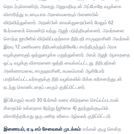
தொடர்புகொண்டு, அவரது அனுமதியுடன் அப்போதே வழக்கை
விசாரித்து உடனடியாக அனைவரையும் பிணையில்
விடுவித்துள்ளார். அதன்பின் காவல்துறையினர் மேலும் 62
பேர்களைக் கொண்டு வந்து ஆஜர் படுத்தியுள்ளனர். அவர்களை
சொந்த ஜாமீனில் விடுவிப்பதற்காக நீதிபதி சாருஹாசினி அவர்கள்
இரவு 12 மணிவரை நீதிமன்றத்திலேயே காத்திருந்தும் அரசு
வழக்குரைஞர் ஒத்துழைக்க மறுத்துள்ளார். அவர் ஆஜர் ஆகாததை
ஒட்டி வழக்கு விசாரணை ஒத்தி வைக்கப்பட்டது. நீதிபதிகள்
அண்ணாமலை, சாருஹாசினி, கமலம்மாள் ஆகியோர்
பாதிக்கப்பட்டவர்களுக்கு நீதி வழங்கலில் மிக்க கரிசனத்துடன்
நடந்து கொண்டதைப் பலரும் குறிப்பிட்டனர்.
இப்போதும் சுமார் 30 பேர்கள் வரை விடுதலை செய்யப்படாமல்
சிறையில் உள்ளதாக நேற்று (ஜூலை 4) தூத்துக்குடியில்
விசாரித்தபோது ஒரு மனித உரிமை ஆர்வலர் குறிப்பிட்டார்.
இணையம், ஏ.டி.எம் சேவைகள் முடக்கம்:
எங்கள் குழு சென்ற