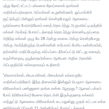
புற்று நோய் உட்படப் பல்வகை நோய்களால் தாங்கள்
பாதிக்கப்படுவதாக அம்மக்கள் கூறுகின்றனர். துப்பாக்கிச்
சூட்டுக்குப் பின்னும் நாங்கள் சென்றபோதும் ஆலையை
மூடும்வரை போராடுவோம் எனத் தொடர்ந்து அ.குமரெட்டிபுரத்தில்
மக்கள் அமர்வுப் போராட்டத்தைத் தொடர்ந்து கொண்டிருப்பதை
அறிந்த எங்கள் குழு மே 28 அன்று காலை அங்கு சென்றபோது
அங்கு அமர்ந்திருந்த பெண்களின் சார்பாகப் பேசிய வள்ளிமயில்,
தங்களில் பாதிப்பேருக்கு கர்ப்பப்பை நீக்கப்பட்டு விட்டது எனவும்,
கருச்சிதைவு, குழந்தையின்மை ஆகியன அதிக அளவில்
அப்பகுதியில் உள்ளதாகவும் கூறினார்.
“விவசாயிகள், வியாபாரிகள், மீனவர்கள் எல்லாருமே
பாதிக்கப்படுறோம். இந்த நிலையில் இன்னும் பெருசா ஆலையை
விரிவாக்கம் பண்ணுனா நாங்க என்ன ஆகுறது.? ஆலைப் பக்கம்
போய் (விரிவாக்க) வேலை தொடங்கி இருக்குறதை எல்லாம்
பாத்துட்டு ஆலையை விரிவாக்கக் கூடாதுன்னு முதல் கட்டமா எங்க
ஊரில்தான் பிப்ரவரி 12 அன்னிக்குப் போராட்டத்தைத்