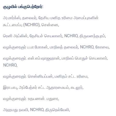
குழுவில் பங்குபெற்றோர்:
அ.மார்க்ஸ், தலைவர், தேசிய மனித உரிமை அமைப்புகளின்
கூட்டமைப்பு (NCHRO), சென்னை,
ரெனி அய்லின், தேசியச் செயலாளர், NCHRO, திருவனந்தபுரம்,
வழக்குரைஞர் ப.பா.மோகன், மாநிலத் தலைவர், NCHRO, கோவை,
வழக்குரைஞர். என்.எம்.ஷாஜஹான், மாநிலப் பொதுச் செயலாளர்,
NCHRO,
வழக்குரைஞர். சென்னியப்பன், மனிதம் சட்ட உரிமை,
இரா.பாபு, அம்பேத்கர் சட்ட ஆதாரமையம், கடலூர்,
வழக்குரைஞர். உதயணன். மதுரை,
அஹமது நவவி, NCHRO, திருநெல்வேலி,