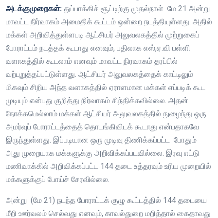
அடக்குமுறைகள்:
துப்பாக்கிச் சூட்டிற்கு முதல்நாள்
மே 21 அன்று
மாவட்ட நிர்வாகம் அமைதிக் கூட்டம் ஒன்றை நடத்தியுள்ளது. அதில்
மக்கள் அறிவித்துள்ளபடி ஆட்சியர் அலுவலகத்தில் முற்றுகைப்
போராட்டம் நடத்தக் கூடாது எனவும், பதிலாக எஸ்,ஏ.வி பள்ளி
வளாகத்தில் கூடலாம் எனவும் மாவட்ட நிரவாகம் தரப்பில்
வற்புறுத்தப்பட்டுள்ளது. ஆட்சியர் அலுவலகத்தைக் காட்டிலும்
மிகவும் சிறிய அந்த வளாகத்தில் ஏராளமான மக்கள் எப்படிக் கூட
முடியும் என்பது குறித்து நிர்வாகம் சிந்திக்கவில்லை. அதன்
நோக்கமெல்லாம் மக்கள் ஆட்சியர் அலுவலகத்தில் நுழைந்து ஒரு
அமர்வுப் போராட்டத்தைத் தொடங்கிவிடக் கூடாது என்பதாகவே
இருந்துள்ளது. இப்படியான ஒரு முடிவு திணிக்கப்பட்ட போதும்
அது முறையாக மக்களுக்கு அறிவிக்கப்படவில்லை. இரவு எட்டு
மணிவாக்கில் அறிவிக்கப்பட்ட 144 தடை உத்தரவும் உரிய முறையில்
மக்களுக்குப் போய்ச் சேரவில்லை.
அன்று (மே 21) நடந்த போராட்டக் குழு கூட்டத்தில் 144 தடையை
மீறி ஊர்வலம் செல்வது எனவும், காவல்துறை மறித்தால் கைதாவது