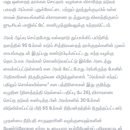
மனு ஒன்றைத் தாக்கல் செய்தார். வழக்கை விசாரித்த நடுவர்
பகவதி அம்மாள் புதுக்கோட்டை மற்றும் தூத்துக்குடியில் உள்ள
காவல் நிலையங்களில் விசாரணை நடத்துமாறு விலாத்திகுளம்
ஜுடிசியல் மாஜிஸ்ட்ரேட் காளிமுத்துவேலுக்கு உத்தரவிட்டார்.
அவர் ஆய்வு செய்தபோது வல்லநாடு துப்பாக்கிப் பயிற்சித்
தளத்தில் 95 பேர்கள் கடும் சித்திரவதைத் தாக்குதல்களின் மூலம்
காயங்களுடன் இருப்பது கண்டுபிடிக்கப்பட்டது. எந்த வழக்கு
தொடர்பாக அவர்கள் கொண்டுவரப்பட்டு இங்கே அடைத்து
வைக்கப்பட்டுள்ளனர் என அவர் கேட்டபோது அங்கிருந்த போலீஸ்
அதிகாரிகள் திருதிருவென விழித்துள்ளனர். “அவர்கள் எந்தப்
பதிலும் சொல்லவில்லை” என பத்திரிகைகள் இது குறித்து
எழுதின (தினத்தந்தி நெல்லைப் பதிப்பு, மே 26), விசாரணை
செய்த நடுவர் கண்டித்த பின் அவர்களில் 30 பேர்கள்
விடுவிக்கப்பட்டு மீதி 65 பேர்கள் நீதிமன்றத்தில் நிறுத்தப்பட்டனர்.
முதன்மை நீதிபதி சாருஹாசினி வழக்குரைஞர்களின்
வேண்டுகோளை ஏற்று, உடனடியாக உயர்நீதிமன்றப் பதிவாளருடன்