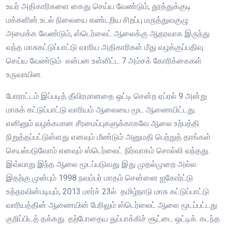
உயர் அதிகாரிகளை கைது செய்ய வேண்டும், தூத்துக்குடி
மக்களின் உடல் நிலையை கண்டறிய சிறப்பு மருத்துவகுழு
அமைக்க வேண்டும், ஸ்டெர்லைட் ஆலைக்கு ஆதரவாக இருந்து
வந்த மாசுகட்டுப்பாட்டு வாரிய அதிகாரிகள் மீது வழக்குப்பதிவு
செய்ய வேண்டும் என்பன உள்ளிட்ட 7 அம்சக் கோரிக்கைகள்
உருவாயின.
போராட்டம் இப்படித் தீவிரமானதை ஒட்டி சென்ற ஏப்ரல் 9 அன்று
மாசுக் கட்டுப்பாட்டு வாரியம் ஆலையை மூட ஆணையிட்டது.
எனினும் வழக்கமான சீரமைப்புகளுக்காகவே ஆலை உற்பத்தி
நிறுத்தப்பட்டுள்ளது எனவும் மீண்டும் அனுமதி பெற்றுத் தாங்கள்
செயல்படுவோம் எனவும் ஸ்டெர்லைட் நிர்வாகம் சொல்லி வந்தது.
இவ்வாறு இந்த ஆலை மூடப்படுவது இது முதல்முறை அல்ல.
இதற்கு முன்பும் 1998 நவம்பர் மாதம் சென்னை ஐகோர்ட்டு
உத்தரவின்படியும், 2013 மார்ச் 23ல் தமிழ்நாடு மாசு கட்டுப்பாட்டு
வாரியத்தின் ஆணையின் பேரிலும் ஸ்டெர்லைட் ஆலை மூடப்பட்டது
குறிப்பிடத் தக்கது. தற்போதைய துப்பாக்கிச் சூட்டை ஒட்டிக். கடந்த