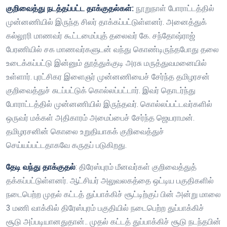
குறிவைத்து நடத்தப்பட்ட தாக்குதல்கள்:
நூறுநாள் போராட்டத்தில்
முன்னணியில் இருந்த சிலர் தாக்கப்பட்டுள்ளனர். அனைத்துக்
கல்லூரி மாணவர் கூட்டமைப்புத் தலைவர் கே. சந்தோஷ்ராஜ்
பேரணியில் சக மாணவர்களுடன் வந்து கொண்டிருந்தபோது தலை
உடைக்கப்பட்டு இன்னும் தூத்துக்குடி அரசு மருத்துவமனையில்
உள்ளார். புரட்சிகர இளைஞர் முன்னணியைச் சேர்ந்த தமிழரசன்
குறிவைத்துச் சுடப்பட்டுக் கொல்லப்பட்டார். இவர் தொடர்ந்து
போராட்டத்தில் முன்னணியில் இருந்தவர். கொல்லப்பட்டவர்களில்
ஒருவர் மக்கள் அதிகாரம் அமைப்பைச் சேர்ந்த ஜெயராமன்.
தமிழரசனின் கொலை உறுதியாகக் குறிவைத்துச்
செய்யப்பட்டதாகவே கருதப் படுகிறது.
தேடி வந்து தாக்குதல்
: திரேஸ்புரம் மீனவர்கள் குறிவைத்துத்
தக்கப்பட்டுள்ளனர். ஆட்சியர் அலுவலகத்தை ஒட்டிய பகுதிகளில்
நடைபெற்ற முதல் கட்டத் துப்பாக்கிச் சூட்டிற்குப் பின் அன்று மாலை
3 மணி வாக்கில் திரேஸ்புரம் பகுதியில் நடைபெற்ற துப்பாக்கிச்
சூடு அப்படியானதுதான்.. முதல் கட்டத் துப்பாக்கிச் சூடு நடந்தபின்