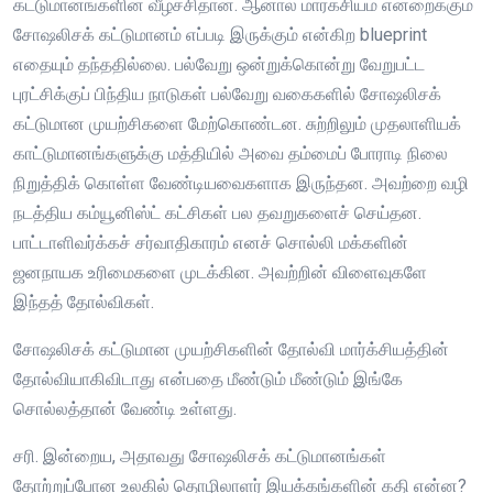
கட்டுமானங்களின் வீழ்ச்சிதான். ஆனால் மார்க்சியம் என்றைக்கும்
சோஷலிசக் கட்டுமானம் எப்படி இருக்கும் என்கிற blueprint
எதையும் தந்ததில்லை. பல்வேறு ஒன்றுக்கொன்று வேறுபட்ட
புரட்சிக்குப் பிந்திய நாடுகள் பல்வேறு வகைகளில் சோஷலிசக்
கட்டுமான முயற்சிகளை மேற்கொண்டன. சுற்றிலும் முதலாளியக்
காட்டுமானங்களுக்கு மத்தியில் அவை தம்மைப் போராடி நிலை
நிறுத்திக் கொள்ள வேண்டியவைகளாக இருந்தன. அவற்றை வழி
நடத்திய கம்யூனிஸ்ட் கட்சிகள் பல தவறுகளைச் செய்தன.
பாட்டாளிவர்க்கச் சர்வாதிகாரம் எனச் சொல்லி மக்களின்
ஜனநாயக உரிமைகளை முடக்கின. அவற்றின் விளைவுகளே
இந்தத் தோல்விகள்.
சோஷலிசக் கட்டுமான முயற்சிகளின் தோல்வி மார்க்சியத்தின்
தோல்வியாகிவிடாது என்பதை மீண்டும் மீண்டும் இங்கே
சொல்லத்தான் வேண்டி உள்ளது.
சரி. இன்றைய, அதாவது சோஷலிசக் கட்டுமானங்கள்
தோற்றுப்போன உலகில் தொழிலாளர் இயக்கங்களின் கதி என்ன?