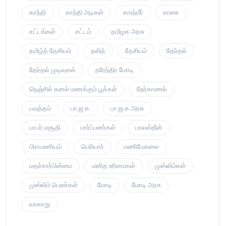
காந்தி
காந்தி அடிகள்
காஷ்மீர்
காஸா
சட்டங்கள்
சட்டம்
தமிழக அரசு
தமிழ்த் தேசியம்
தலித்
தேசியம்
தேர்தல்
தேர்தல் முடிவுகள்
நரேந்திர மோடி
நெஞ்சில் கனல் மணக்கும் பூக்கள்
நேர்காணல்
பவுத்தம்
பா.ஜ.க.
பா.ஜ.க அரசு
பாபர் மசூதி
பார்ப்பனர்கள்
பாலஸ்தீன்
பிராமணியம்
பெரியார்
மணிமேகலை
மதச்சார்பின்மை
மனித உரிமைகள்
முஸ்லிம்கள்
முஸ்லிம் பெண்கள்
மோடி
மோடி அரசு
வரலாறு