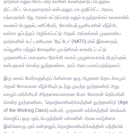
நாடுகள் எனும் கோட்பாடு உலகின் கவனத்தைப் பெறுதல்,
திட்டமிட்ட பொருளாதாரம் என்பதனூடாக குறிப்பிட்ட அளவு
சந்தையின் மீது அரசுக் கட்டுப்பாடு எனும் கருத்தாக்கம் உலகளவில்
கவனம் பெறுதல், பனிப்போர், சோவியத் யூனியனின் வீழ்ச்சி,
வார்சா ஒப்பந்தம் அழிக்கப்பட்டு அதன் அங்கங்கள் முதலாளிய
நாடுகளின் கூட்டணியான ‘நேட்டோ’ (NATO) வில் இணைதல்,
கம்யூனிச மற்றும் சோஷலிச முயற்சிகள் கைவிடப் பட்டு
முதலாளியப் பாதையை நோக்கி உலகம் முழுமையாகத் திரும்புதல்…
என்பதாகச் சென்ற நூற்றாண்டை நாம் அடையாளப்படுத்தலாம்.
இரு உலகப் போர்களுக்குப் பின்னான ஒரு அழகான தொடக்கமும்
அதன் சோகமான வீழ்ச்சியும் நடந்து முடிந்த நூற்றாண்டு அது.
வாழும் மார்க்சியச் சிந்தனையாளரான பேரா. கோரான் தெர்பார்ன்
சென்ற நூற்றாண்டை ‘தொழிலாளிவர்க்கத்தின் நூற்றாண்டு’ (Age
of the Working Class) என்பார். முதலாளி வர்க்கத்தின் செல்வக்
கொழிப்பு ஒரு புறம், பெருந்திரள் மக்களின் அவல வாழ்க்கை
இன்னொரு புறம் என்றாலும், தொழிலாளிவர்க்கத்தின் மத்தியில்