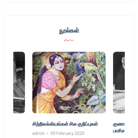
நூல்கள்
்
சிற்றிலக்கியங்கள் சில குறிப்புகள்
குணா : அறி
்
பாசிசத்தின் 
admin
09 February 2020