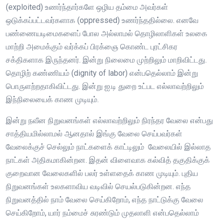
(exploited) உணர்ந்தார்களே ஒழிய தம்மை அவர்கள்
ஒடுக்கப்பட்டவர்களாக (oppressed) உணர்ந்ததில்லை. எனவே
பண்ணையடிமைகளைப் போல அல்லாமல் தொழிலாளிகள் உலகை
மாற்றி அமைக்கும் வர்க்கப் பிரக்ஞை கொண்ட புரட்சிகர
சக்திகளாக இருந்தனர். இன்று நிலைமை முற்றிலும் மாறிவிட்டது.
தொழிற் கண்ணியம் (dignity of labor) என்பதெல்லாம் இன்று
பொருளற்றதாகிவிட்டது. இன்று ஐ.டி துறை உட்பட எல்லாவற்றிலும்
இந்நிலையைக் காண முடியும்.
இன்று நவீன நிறுவனங்கள் எல்லாவற்றிலும் நிரந்தர வேலை என்பது
சாத்தியமில்லாமல் ஆனதால் இங்கு வேலை செய்பவர்கள்
வேலைக்குச் செல்லும் நாட்களைக் காட்டிலும் வேலையில் இல்லாத
நாட்கள் அதிகமாகின்றன. இதன் விளைவாக கல்வித் தகுதிக்குக்
குறைவான வேலைகளில் பலர் உள்ளதைக் காண முடியும். புதிய
நிறுவனங்கள் உலகளாவிய வடிவில் செயல்படுகின்றன. எந்த
நிறுவனத்தில் நாம் வேலை செய்கிறோம், எந்த நாட்டுக்கு வேலை
செய்கிறோம், யார் நம்மைச் சுரண்டும் முதலாளி என்பதெல்லாம்