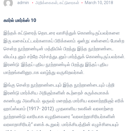
admin
அறிக்கைகள்
,
கட்டுரைகள்
March 10, 2018
கார்ல் மார்க்ஸ் 10
இந்தக் கட்டுரைத் தொடரை வாசித்துக் கொண்டிருப்பவர்களை
இரு வகைப்பட்டவர்களாகப் பிரிக்கலாம். ஒன்று: என்னைப் போன்ற
சென்ற நூற்றாண்டின் மத்தியில் பிறந்து இந்த நூற்றாண்டை
வியப்புடனும் சற்றே அச்சத்துடனும் பார்த்துக் கொண்டிருப்பவர்கள்.
இரண்டு :இந்தப் புதிய நூற்றாண்டில் பிறந்து இந்தப் புதிய
மாற்றங்களினூடாக வாழ்ந்து வருகிறவர்கள்.
இங்கு சென்ற நூற்றாண்டையும் இந்த நூற்றாண்டையும் பற்றி
இரண்டு மார்க்சிய அறிஞர்களின் கூற்றைச் சுருக்கமாகக்
காண்பது அவசியம். ஒருவர் மறைந்த மார்சிய வரலாற்றறிஞர் எரிக்
ஹாப்ஸ்வாம் (1917- 2012). முதலாளிய உலகின் வரலாற்றை
நூற்றாண்டு வாரியாக எழுதினவரை “வரலாற்றாசிரியர்களின்
வரலாறாசிரியர்” எனக் கூறுவர். மார்க்சியத்தின் எழுச்சியையும்