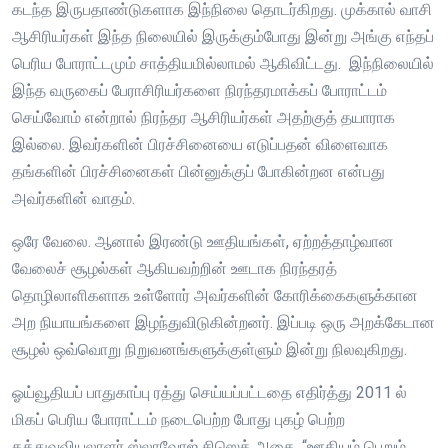
கடந்த இருபதாண்டுகளாக இந்நிலை தொடர்கிறது. முக்கால் வாசி
ஆசிரியர்கள் இந்த நிலையில் இருக்கும்போது இன்று அங்கு எந்தப்
பெரிய போராட்டமும் சாத்தியமில்லாமல் ஆகிவிட்டது. இந்நிலையில்
இந்த வருகைப் பேராசிரியர்களை நிரந்தரமாக்கப் போராட்டம்
செய்வோம் என்றால் நிரந்தர ஆசிரியர்கள் அதற்குத் தயாராக
இல்லை. இவர்களின் பிரச்சினையை எடுப்பதன் விளைவாக
தங்களின் பிரச்சினைகள் பின்னுக்குப் போகின்றன என்பது
அவர்களின் வாதம்.
ஒரே வேலை. ஆனால் இரண்டு ஊதியங்கள், ஏற்றத்தாழ்வான
வேலைச் சூழல்கள் ஆகியவற்றின் ஊடாக நிரந்தரத்
தொழிலாளிகளாக உள்ளோர் அவர்களின் கோரிக்கைகளுக்கான
அற நியாயங்களை இழந்துவிடுகின்றனர். இப்படி ஒரு அறக்கேடான
சூழல் ஒவ்வொறு நிறுவனங்களுக்குள்ளும் இன்று நிலவுகிறது.
ஓய்வூதியப் பாதுகாப்பு ரத்து செய்யப்பட்டதை எதிர்த்து 2011 ல்
மிகப் பெரிய போராட்டம் நடைபெற்ற போது புகழ் பெற்ற
தத்துவவியலாளர் ஸ்லாவோஜ் சிஸெக் அதை, “ஊதியம் பெறும்