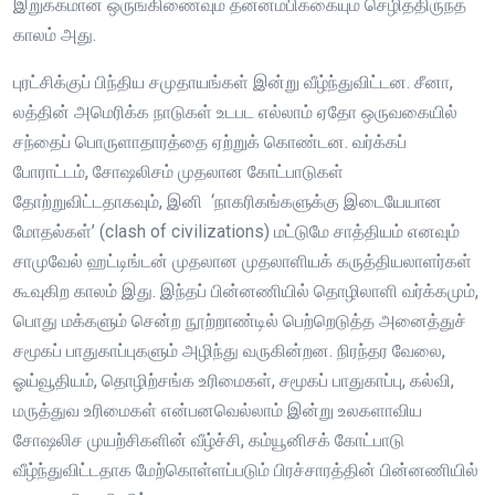
இறுக்கமான ஒருங்கிணைவும் தன்னம்பிக்கையும் செழித்திருந்த
காலம் அது.
புரட்சிக்குப் பிந்திய சமுதாயங்கள் இன்று வீழ்ந்துவிட்டன. சீனா,
லத்தின் அமெரிக்க நாடுகள் உடபட எல்லாம் ஏதோ ஒருவகையில்
சந்தைப் பொருளாதாரத்தை ஏற்றுக் கொண்டன. வர்க்கப்
போராட்டம், சோஷலிசம் முதலான கோட்பாடுகள்
தோற்றுவிட்டதாகவும், இனி ‘நாகரிகங்களுக்கு இடையேயான
மோதல்கள்’ (clash of civilizations) மட்டுமே சாத்தியம் எனவும்
சாமுவேல் ஹட்டிங்டன் முதலான முதலாளியக் கருத்தியலாளர்கள்
கூவுகிற காலம் இது. இந்தப் பின்னணியில் தொழிலாளி வர்க்கமும்,
பொது மக்களும் சென்ற நூற்றாண்டில் பெற்றெடுத்த அனைத்துச்
சமூகப் பாதுகாப்புகளும் அழிந்து வருகின்றன. நிரந்தர வேலை,
ஓய்வூதியம், தொழிற்சங்க உரிமைகள், சமூகப் பாதுகாப்பு, கல்வி,
மருத்துவ உரிமைகள் என்பனவெல்லாம் இன்று உலகளாவிய
சோஷலிச முயற்சிகளின் வீழ்ச்சி, கம்யூனிசக் கோட்பாடு
வீழ்ந்துவிட்டதாக மேற்கொள்ளப்படும் பிரச்சாரத்தின் பின்னணியில்