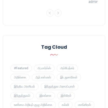
9
admin
16 
Tag Cloud
#Featured
அ.மார்க்ஸ்
அம்பேத்கர்
அறிக்கை
ஆர்.எஸ்.எஸ்
இடதுசாரிகள்
இந்திய அரசியல்
இந்துத்துவ அமைப்புகள்
இந்துத்துவம்
இலங்கை
இஸ்ரேல்
உண்மை அறியும் குழு அறிக்கை
கல்வி
காங்கிரஸ்