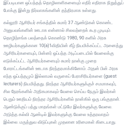
இப்படியான ஒப்பந்தத் தொழிலாளிகளையும் எதிர் எதிராக நிறுத்துப்
போக்கு இன்று நிர்வாகங்களின் தந்திரமாக உள்ளது.
கல்லூரி ஆசிரியர் சங்கத்தில் சுமார் 37 ஆண்டுகள் கொண்ட
அனுபவங்களின் ஊடாக என்னால் சிலவற்றைக் கூற முடியும்.
தொழிற்சங்க பலத்தைக் கொண்டு 1980, 90 களில் அரசு
ஊழியர்களுக்கான 10(a)1விதியின் கீழ் நியமிக்கப்பட்ட அனைத்து
ஆசிரியர்களையும், பின்னர் ஒப்பந்த அடிப்படையில் வேலைக்கு
எடுக்கப்பட்ட ஆசிரியர்களையும் சுமார் நான்கு முறை
போராட்டங்களின் ஊடாக நிரந்தரமாக்கினோம். அதன் பின் அரசு
எந்த ஒப்பந்தமும் இல்லாமல் வருகைப் பேராசிரியர்களை (guest
lecturers) நியமித்தது. நிரந்தர ஆசிரியர்களுக்குச் சமமாகவும்,
சில நேரங்களில் அதிகமாகவும் வேலை செய்ய நேரும் இவர்கள்
பெறும் ஊதியம் நிரந்தர ஆசிரியர்களில் நான்கில் ஒரு பங்குதான்.
ஆண்டுக்குப் பத்து மாதங்கள் மட்டுமே இவர்களுக்கு வேலை.
அடுத்த கல்வி ஆண்டில் இவர்களுக்கு வேலை உத்தரவாதம்
இல்லை. மருத்துவ விடுப்புகள் முதலான உரிமைகள் கிடையாது.