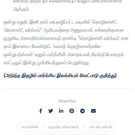
என்கிற புரிதல் நம் எல்லோரையும் மேலும் பண்பாளர்களாக
ஆக்கும்
ஒன்று உறுதி. இனி நாம் மரபுவழிப்பட்ட வடிவில் ‘தொழிலாளி’,
‘விவசாயி’, வர்க்கம்’’ ஆகியவற்றை அணுகாமல், எல்லாவிதமான
குறுகிய அளவுகோல்களையும் தாண்டி “தொழிலாளி வர்க்கம்’ என
நாம் இணைய வேண்டும். ‘உலகத் தொழிலாளர்களே
ஒன்றுபடுங்கள்’ எனும் மார்க்சின் அறைகூவல் வேறெப்போதைக்
காட்டிலும் இன்று முக்கியத்துவம் பெறுகிறது.
(அடுத்த இதழில் மார்க்சிய இலக்கியக் கோட்பாடு குறித்து)
Share this:
அ.மார்க்ஸ்
ஏதுமற்ர பரிதாபிகள்
கய் ஸ்டான்டிங்