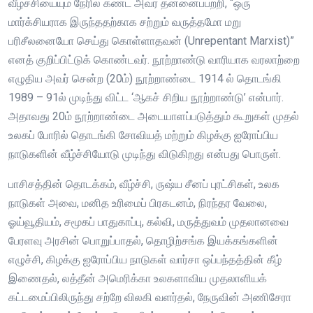
வீழ்ச்சியையும் நேரில் கண்ட அவர் தன்னைப்பற்றி, “ஒரு
மார்க்சியராக இருந்ததற்காக சற்றும் வருத்தமோ மறு
பரிசீலனையோ செய்து கொள்ளாதவன் (Unrepentant Marxist)”
எனத் குறிப்பிட்டுக் கொண்டவர். நூற்றாண்டு வாரியாக வரலாற்றை
எழுதிய அவர் சென்ற (20ம்) நூற்றாண்டை 1914 ல் தொடங்கி
1989 – 91ல் முடிந்து விட்ட ‘ஆகச் சிறிய நூற்றாண்டு’ என்பார்.
அதாவது 20ம் நூற்றாண்டை அடையாளப்படுத்தும் கூறுகள் முதல்
உலகப் போரில் தொடங்கி சோவியத் மற்றும் கிழக்கு ஐரோப்பிய
நாடுகளின் வீழ்ச்சியோடு முடிந்து விடுகிறது என்பது பொருள்.
பாசிசத்தின் தொடக்கம், வீழ்ச்சி, ருஷ்ய சீனப் புரட்சிகள், உலக
நாடுகள் அவை, மனித உரிமைப் பிரகடனம், நிரந்தர வேலை,
ஓய்வூதியம், சமூகப் பாதுகாப்பு, கல்வி, மருத்துவம் முதலானவை
பேரளவு அரசின் பொறுப்பாதல், தொழிற்சங்க இயக்கங்களின்
எழுச்சி, கிழக்கு ஐரோப்பிய நாடுகள் வார்சா ஒப்பந்தத்தின் கீழ்
இணைதல், லத்தீன் அமெரிக்கா உலகளாவிய முதலாளியக்
கட்டமைப்பிலிருந்து சற்றே விலகி வளர்தல், நேருவின் அணிசேரா