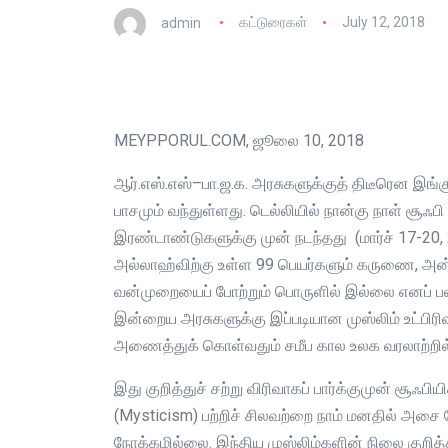
admin
கட்டுரைகள்
July 12, 2018
MEYPPORUL.COM, ஜூலை 10, 2018
ஆர்.எஸ்.எஸ்–பா.ஜ.க. அரசுகளுக்குத் திடீரென இங்குள
பாசமும் வந்துள்ளது. டெல்லியில் நான்கு நாள் சூ
இரண்டாண்டுகளுக்கு முன் நடந்தது (மார்ச் 17-20,
அல்லாஹ்விற்கு உள்ள 99 பெயர்களும் கருணை, அன்
வன்முறையைப் போற்றும் பொருளில் இல்லை எனப் பல
இன்றைய அரசுகளுக்கு இப்படியான முஸ்லிம் உட்பிரிவ
அணைத்துக் கொள்வதும் சமீப கால உலக வரலாற்றில் 
இது குறித்துச் சற்று விரிவாகப் பார்க்குமுன் சூஃ
(Mysticism) பற்றிச் சிலவற்றை நாம் மனதில் அசை 
நோக்கமில்லை. இந்திய முஸ்லிம்களின் நிலை குறித