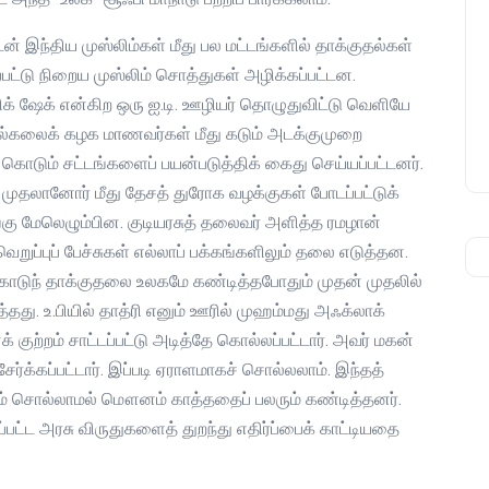
டன் இந்திய முஸ்லிம்கள் மீது பல மட்டங்களில் தாக்குதல்கள்
பட்டு நிறைய முஸ்லிம் சொத்துகள் அழிக்கப்பட்டன.
க் ஷேக் என்கிற ஒரு ஐ.டி. ஊழியர் தொழுதுவிட்டு வெளியே
 பல்கலைக் கழக மாணவர்கள் மீது கடும் அடக்குமுறை
க் கொடும் சட்டங்களைப் பயன்படுத்திக் கைது செய்யப்பட்டனர்.
னி முதலானோர் மீது தேசத் துரோக வழக்குகள் போடப்பட்டுக்
ாங்கு மேலெழும்பின. குடியரசுத் தலைவர் அளித்த ரமழான்
வெறுப்புப் பேச்சுகள் எல்லாப் பக்கங்களிலும் தலை எடுத்தன.
கொடுந் தாக்குதலை உலகமே கண்டித்தபோதும் முதன் முதலில்
து. உ.பியில் தாத்ரி எனும் ஊரில் முஹம்மது அஃக்லாக்
க் குற்றம் சாட்டப்பட்டு அடித்தே கொல்லப்பட்டார். அவர் மகன்
்க்கப்பட்டார். இப்படி ஏராளமாகச் சொல்லலாம். இந்தத்
்தும் சொல்லாமல் மௌனம் காத்ததைப் பலரும் கண்டித்தனர்.
்பட்ட அரசு விருதுகளைத் துறந்து எதிர்ப்பைக் காட்டியதை