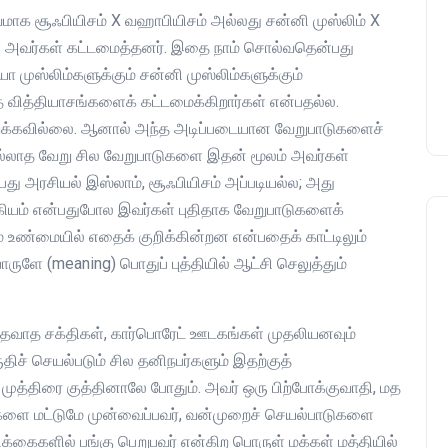
ிவமாக சூஃபியிசம் X வஹாபியிசம் அல்லது சன்னி முஸ்லிம் X
பாசிசத்தின் தமிழ் வடிவம்
ை அவர்கள் கட்டமைத்தனர். இதை நாம் சொல்வதென்பது
admin
16 August 2019
யா முஸ்லிம்களுக்கும் சன்னி முஸ்லிம்களுக்கும்
வித்தியாசங்களைக் கட்டமைக்கிறார்கள் என்பதல்ல.
றுக்கவில்லை. ஆனால் அந்த அடிப்படையான வேறுபாடுகளைச்
்லாத வேறு சில வேறுபாடுகளை இதன் மூலம் அவர்கள்
ன்பது அரசியல் இஸ்லாம், சூஃபியிசம் அப்படியல்ல; அது
க்கியம் என்பதுபோல இவர்கள் புதிதாக வேறுபாடுகளைக்
ம் உண்மையில் எதைக் குறிக்கின்றன என்பதைக் காட்டிலும்
ொருளே (meaning) பொதுப் புத்தியில் ஆட்சி செலுத்தும்
ு மதவாத சக்திகள், கார்பொரேட் ஊடகங்கள் முதலியனவும்
திச் செயல்படும் சில தனிநபர்களும் இதற்குத்
ுத்திரை குத்தினாலே போதும். அவர் ஒரு பிற்போக்குவாதி, மத
்வுகளை மட்டுமே முன்வைப்பவர், வன்முறைச் செயல்பாடுகளை
்கைகளில் பங்கு பெறுபவர் என்கிற பொருள் மக்கள் மத்தியில்