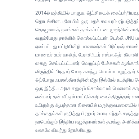
2014ல் மத்தியில் பா.ஜ.க. ஆட்சியைக் கைப்பற்றியவு
தொடங்கின. புனேயில் ஒரு மதக் கலவரம் ஏற்படுத்தப்
தொழுகைத் தலங்கள் தாக்கப்பட்டன. முஹ்சின் சாதி
வரும்போது தாக்கிக் கொல்லப்பட்டார். டெல்லி JNU
ஏவப்பட்டது மட்டுமின்றி மாணவர்கள் பிரிட்டிஷ் கால
மாணவர் உமர் காலித், பேராசிரியர் எஸ்.ஏ.ஆர். கீலா
கைது செய்யப்பட்டனர். வெறுப்புப் பேச்சுகள் ஆங்க
விருந்தில் பிரதமர் மோடி கலந்து கொள்ள மறுத்தார். 
அப்போது ஃபலஸ்தீனத்தின் மீது இஸ்ரேல் நடத்திய 
ஒரு இந்திய அரசு எதுவும் சொல்லாமல் மௌனம் காத்த
என்பவர் தன் வீட்டில் மாட்டுக்கறி வைத்திருந்தார் என
உயிருக்கு ஆபத்தான நிலையில் மருத்துவமனையில் சேர
தாக்குதல்கள் குறித்து பிரதமர் மோடி எந்தக் கருத
நாடெங்கும் இந்திய எழுத்தாளர்கள் தமக்கு அளிக்கப
உலகமே வியந்து நோக்கியது.