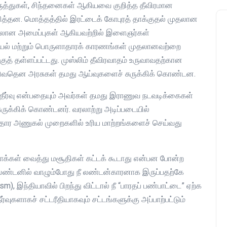
 கருத்துகள், சிந்தனைகள் ஆகியவை குறித்த தீவிரமான
ளித்தன. மொத்தத்தில் இரட்டைக் கோபுரத் தாக்குதல் முதலான
ுதலான அமைப்புகள் ஆகியவற்றில் இளைஞர்கள்
சியல் மற்றும் பொருளாதாரக் காரணங்கள் முதலானவற்றை
்குத் தள்ளப்பட்டது. முஸ்லிம் தீவிரவாதம் உருவாவதற்கான
டுவதென அரசுகள் தமது ஆய்வுகளைச் சுருக்கிக் கொண்டன.
்வு என்பதையும் அவர்கள் தமது இராணுவ நடவடிக்கைகள்
ுருக்கிக் கொண்டனர். வரலாற்று அடிப்படையில்
தார அணுகல் முறைகளில் உரிய மாற்றங்களைச் செய்வது
ாக்கள் வைத்து மசூதிகள் கட்டக் கூடாது என்பன போன்ற
் லண்டனில் வாழும்போது நீ லண்டன்காரனாக இருப்பதற்கே
m), இந்தியாவில் பிறந்து விட்டால் நீ “பாரதப் பண்பாட்டை” ஏற்க
்வுகளாகச் சட்டரீதியாகவும் சட்டங்களுக்கு அப்பாற்பட்டும்