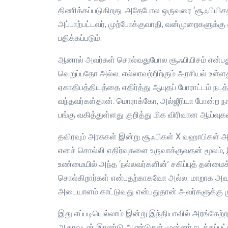
திணிக்கப்படுகிறது. அதேபோல ஒருவரை ‘சூஃபியிசத்த
அப்பாற்பட்டவர், முற்போக்குவாதி, வன்முறைகளுக்க
பதிக்கப்படும்.
ஆனால் அவர்கள் சொல்வதுபோல சூஃபியிசம் என்ப
வெறுப்பதோ அல்ல. எல்லாவற்றிற்கும் அரசியல் உள்ள
ஏகாதிபத்தியத்தை எதிர்த்து ஆயுதப் போராட்டம் நடத்
வந்தவர்கள்தான். மொராக்கோ, அல்ஜீரியா போன்ற நாடு
பங்கு வகித்துள்ளது குறித்து மிக விரிவான ஆய்வுக
தவிரவும் அரசுகள் இன்று சூஃபிகள் X வஹாபிகள் அ
எனச் சொல்லி எதிர்வுகளை உருவாக்குவதன் மூலம், இ
உண்மையில் அந்த ‘நல்லவர்களின்’ சகிப்புத் தன்ம
சொல்கிறார்கள் என்பதற்காகவோ அல்ல. மாறாக அவர
அடையாளம் காட்டுவது என்பதுதான் அவர்களுக்கு ம
இது எப்படியெல்லாம் இன்று இந்தியாவில் அரங்கேற்
ஆதரவுடன் இரண்டு ஆண்டுகள் முன்னர் நடத்தப்பட்ட அ