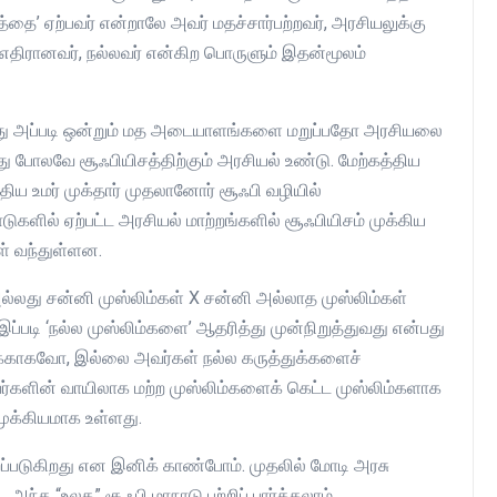
ை’ ஏற்பவர் என்றாலே அவர் மதச்சார்பற்றவர், அரசியலுக்கு
ு எதிரானவர், நல்லவர் என்கிற பொருளும் இதன்மூலம்
து அப்படி ஒன்றும் மத அடையாளங்களை மறுப்பதோ அரசியலை
து போலவே சூஃபியிசத்திற்கும் அரசியல் உண்டு. மேற்கத்திய
திய உமர் முக்தார் முதலானோர் சூஃபி வழியில்
களில் ஏற்பட்ட அரசியல் மாற்றங்களில் சூஃபியிசம் முக்கிய
ள் வந்துள்ளன.
ல்லது சன்னி முஸ்லிம்கள் X சன்னி அல்லாத முஸ்லிம்கள்
ப்படி ‘நல்ல முஸ்லிம்களை’ ஆதரித்து முன்நிறுத்துவது என்பது
ைக்காகவோ, இல்லை அவர்கள் நல்ல கருத்துக்களைச்
்களின் வாயிலாக மற்ற முஸ்லிம்களைக் கெட்ட முஸ்லிம்களாக
ுக்கியமாக உள்ளது.
றப்படுகிறது என இனிக் காண்போம். முதலில் மோடி அரசு
ந்த “உலக” சூஃபி மாநாடு பற்றிப் பார்க்கலாம்.