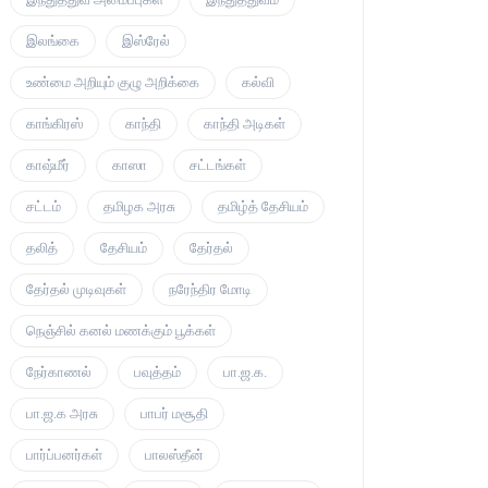
இலங்கை
இஸ்ரேல்
உண்மை அறியும் குழு அறிக்கை
கல்வி
காங்கிரஸ்
காந்தி
காந்தி அடிகள்
காஷ்மீர்
காஸா
சட்டங்கள்
சட்டம்
தமிழக அரசு
தமிழ்த் தேசியம்
தலித்
தேசியம்
தேர்தல்
தேர்தல் முடிவுகள்
நரேந்திர மோடி
நெஞ்சில் கனல் மணக்கும் பூக்கள்
நேர்காணல்
பவுத்தம்
பா.ஜ.க.
பா.ஜ.க அரசு
பாபர் மசூதி
பார்ப்பனர்கள்
பாலஸ்தீன்