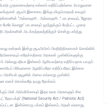
ிபாடு முதலானவற்றை எல்லாம் எதிர்ப்பதில்லை. பொதுவான
்குகள். சூஃபி இசையை இங்கு விரும்பாதவர் எவரும்
தே அலிகானின் “அல்லாஹூ… அல்லாஹூ…” பாடலையும், ‘ஜோதா
ஜா மேரே க்வாஜா’ பாடலையும் நூற்றுக்கும் மேற்பட்ட முறை
்தி அவர்களின் அடக்கத்தலத்திற்குச் சென்று பார்த்து
து என்றால் இன்று சூஃபியிசப் பிரதிநிதிகளாகச் சொல்லிக்
ுதியினரையும் எதேச்சதிகார அரசுகள் முஸ்லிம்களுக்கு
ம் அல்லது ஷியா இஸ்லாம் ஆகியவற்றை எதிர்ப்பதாக யாரும்
ாமியப் பிரிவுகளை ஆதரிப்பதோ எதிர்ப்பதோ, இல்லை
 அரசியல் சூழலில் அவை எவ்வாறு முஸ்லிம்
ன்றன எனச் சொல்வதே நமது நோக்கம்.
க்குப் பின் அமெரிக்காவும் இதர உலக அரசுகளும் சில
‘தேசபக்தி’ (National Security Act / Patriotic Act)
கப்பட்டன. இன்னொரு பக்கம் இஸ்லாம், அதன் வரலாறு,