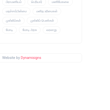
பிராமணியம்
பெரியார்
மணிமேகலை
மதச்சார்பின்மை
மனித உரிமைகள்
முஸ்லிம்கள்
முஸ்லிம் பெண்கள்
மோடி
மோடி அரசு
வரலாறு
Website by
Dynamisigns