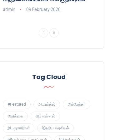
பாசிசத்தின் தமிழ்
admin
09 February 2020
admin
16 August
Tag Cloud
#Featured
அ.மார்க்ஸ்
அம்பேத்கர்
அறிக்கை
ஆர்.எஸ்.எஸ்
இடதுசாரிகள்
இந்திய அரசியல்
இந்துத்துவ அமைப்புகள்
இந்துத்துவம்