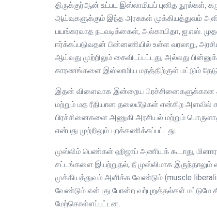
திருக்குர்ஆன் உட்பட இஸ்லாமியப் புனித நூல்கள்,
ஆய்வுகளுக்கும் இந்த அரசுகள் முக்கியத்துவம் அ
பயங்கரவாத நடவடிக்கைள், அல்காயிதா, ஐ.எஸ். ம
ஈர்க்கப்படுவதன் பின்னணியில் உள்ள வரலாறு, அர
ஆய்வது முற்றிலும் கைவிடப்பட்டது, அல்லது பின்னுக
காரணங்களை இஸ்லாமிய மதத்திற்குள் மட்டும் தே
இதன் விளைவாக இன்றைய பிரச்சினைகளுக்கான தீர
மற்றும் மத ரீதியான தலையீடுகள் என்கிற அளவில் ச
பிரச்சினைகளை அணுகி அரசியல் மற்றும் பொருளா
என்பது முற்றிலும் புறக்கணிக்கப்பட்டது.
முஸ்லிம் பெண்கள் ஹிஜாப் அணியக் கூடாது, மினார
சட்டங்களை இயற்றுதல், நீ முஸ்லிமாக இருந்தாலும
முக்கியத்துவம் அளிக்க வேண்டும் (muscle liberalis
வேண்டும் என்பது போன்ற வற்புறுத்தல்கள் மட்டுமே தீர
மேற்கொள்ளப்பட்டன.