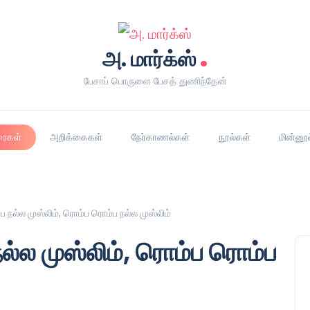
.
அ. மார்க்ஸ்
பேசாப் பொருளை பேசத் துணிந்தேன்
ரைகள்
அறிக்கைகள்
நேர்காணல்கள்
நூல்கள்
மின்னூ
்ப நல்ல முஸ்லிம், ரொம்ப ரொம்ப நல்ல முஸ்லிம்
நல்ல முஸ்லிம், ரொம்ப ரொம்ப