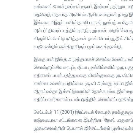
என்னைப் போன்றவர்கள் சூஃபி இஸ்லாம், தர்ஹா வழ
மதவெறி, மதவாத அரசியல் ஆகியவைதான் நமது இலக
இல்லை. அந்தப் பாகிஸ்தானி பாடகர் நுஸ்ரத் ஃப
அக்பர்’ திரைப்படத்தில் ஏ.ஆர்.ரஹ்மான் பாடும் ‘க்வா
விரும்பிக் கேட்டு ரசித்தவன் நான். மொய்னுதீன் சிஸ
வரவேண்டும் என்கிற விருப்பமும் எனக்குண்டு.
இதை ஏன் இங்கு அழுத்தமாகச் சொல்ல வேண்டி உள்ள
கொள்ளும் சிலரையும், ஷியா முஸ்லிம்களில் ஒரு பக
எதிராகப் பயன்படுத்துவதை விளக்குவதை சூஃபியிச
எண்ண வேண்டியதில்லை. சூஃபி அல்லது ஷியா இஸ்ல
ஆராய்வதோ இக்கட்டுரையின் நோக்கமல்ல. இன்றைய
எதிர்ப்பாளர்களால் பயன்படுத்திக் கொள்ளப்படுகி
செப்டம்பர் 11 (2001) இரட்டைக் கோபுரத் தாக்குதலு
கடுமையான சட்டங்களை இயற்றின. ‘தேசப் பாதுகாப்பு’, 
முதலானவற்றின் பெயரால் இச்சட்டங்கள் முன்வைக்