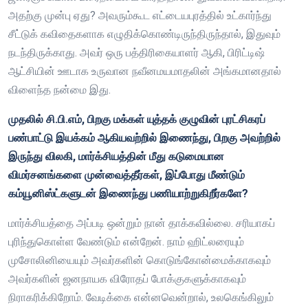
அதற்கு முன்பு ஏது? அவரும்கூட எட்டையபுரத்தில் உட்கார்ந்து
சீட்டுக் கவிதைகளாக எழுதிக்கொண்டிருந்திருந்தால், இதுவும்
நடந்திருக்காது. அவர் ஒரு பத்திரிகையாளர் ஆகி, பிரிட்டிஷ்
ஆட்சியின் ஊடாக உருவான நவீனமயமாதலின் அங்கமானதால்
விளைந்த நன்மை இது.
முதலில் சி.பி.எம், பிறகு மக்கள் யுத்தக் குழுவின் புரட்சிகரப்
பண்பாட்டு இயக்கம் ஆகியவற்றில் இணைந்து, பிறகு அவற்றில்
இருந்து விலகி, மார்க்சியத்தின் மீது கடுமையான
விமர்சனங்களை முன்வைத்தீர்கள், இப்போது மீண்டும்
கம்யூனிஸ்ட்களுடன் இணைந்து பணியாற்றுகிறீர்களே?
மார்க்சியத்தை அப்படி ஒன்றும் நான் தாக்கவில்லை. சரியாகப்
புரிந்துகொள்ள வேண்டும் என்றேன். நாம் ஹிட்லரையும்
முசோலினியையும் அவர்களின் கொடுங்கோன்மைக்காகவும்
அவர்களின் ஜனநாயக விரோதப் போக்குகளுக்காகவும்
நிராகரிக்கிறோம். வேடிக்கை என்னவென்றால், உலகெங்கிலும்