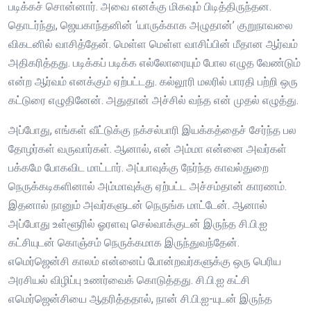
படிக்கச் சொன்னார். அவை எனக்கு மிகவும் பிடித்திருந்தன.
தொடர்ந்து, ஜெயகாந்தனின் ‘யாருக்காக அழுதான்’ குறுநாவலை
விகடனில் வாசித்தேன். மெள்ள மெள்ள வாசிப்பின் மீதான ஆர்வம்
அதிகரித்தது. படிக்கப் படிக்க எல்லோரையும் போல எழுத வேண்டும்
என்ற ஆர்வம் எனக்கும் ஏற்பட்டது. கல்லூரி மலரில் பாரதி பற்றி ஒரு
கட்டுரை எழுதினேன். அதுதான் அச்சில் வந்த என் முதல் எழுத்து.
அப்போது, எங்கள் வீட்டுக்கு நக்சல்பாரி இயக்கத்தைச் சேர்ந்த பல
தோழர்கள் வருவார்கள். ஆனால், என் அம்மா என்னை அவர்கள்
பக்கமே போகவிட மாட்டார். அப்பாவுக்கு நேர்ந்த காவல்துறை
நெருக்கடிகளினால் அம்மாவுக்கு ஏற்பட்ட அச்சம்தான் காரணம்.
இதனால் நானும் அவர்களுடன் நெருங்க மாட்டேன். ஆனால்
அப்போது உள்ளூரில் ஓரளவு செல்வாக்குடன் இருந்த சி.பி.ஐ
கட்சியுடன் கொஞ்சம் நெருக்கமாக இருந்துவந்தேன்.
எமெர்ஜென்சி காலம் என்னைப் போன்றவர்களுக்கு ஒரு பெரிய
அரசியல் விழிப்பு உணர்வைக் கொடுத்தது. சி.பி.ஐ கட்சி
எமெர்ஜென்சியை ஆதரித்ததால், நான் சி.பி.ஐ-யுடன் இருந்த