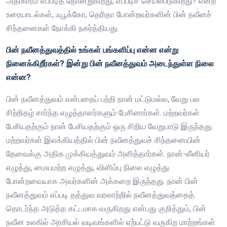
அதிகாரம் எப்படித் தோன்றுகிறது; எப்படிச் செயல்படுகிறது? என்ற
உரையாடல்கள், ஃபூக்கோ, தெரிதா போன்றவர்களின் பின் நவீனச்
சிந்தனைகள் நோக்கி நகர்த்தியது.
பின் நவீனத்துவத்தில் உங்கள் பங்களிப்பு என்ன என்று
நினைக்கிறீர்கள்? இன்று பின் நவீனத்துவம் அடைந்துள்ள நிலை
என்ன?
பின் நவீனத்துவம் என்பதைப் பற்றி நான் மட்டுமல்ல, வேறு பல
சிற்றிதழ் சார்ந்த எழுத்தாளர்களும் பேசினார்கள். மற்றவர்கள்
பேசியதற்கும் நான் பேசியதற்கும் ஒரு சிறிய வேறுபாடு இருந்தது.
மற்றவர்கள் இலக்கியத்தில் பின் நவீனத்துவச் சிந்தனையின்
தேவைக்கு அதிக முக்கியத்துவம் அளித்தார்கள். நான்-லீனியர்
எழுத்து, மையமற்ற எழுத்து, விளிம்பு நிலை எழுத்து
போன்றவையாக அவர்களின் அக்கறை இருந்தது. நான் பின்
நவீனத்துவம் எப்படி தத்துவ வரலாற்றில் நவீனத்துவத்தைத்
தொடர்ந்த அடுத்த கட்டமாக வருகிறது என்பது குறித்தும், பின்
நவீன உலகில் அரசியல் வடிவங்களில் ஏற்பட்டு வருகிற மாற்றங்கள்