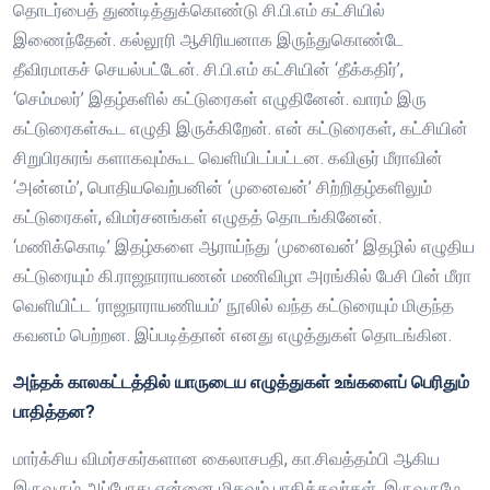
தொடர்பைத் துண்டித்துக்கொண்டு சி.பி.எம் கட்சியில்
இணைந்தேன். கல்லூரி ஆசிரியனாக இருந்துகொண்டே
தீவிரமாகச் செயல்பட்டேன். சி.பி.எம் கட்சியின் ‘தீக்கதிர்’,
‘செம்மலர்’ இதழ்களில் கட்டுரைகள் எழுதினேன். வாரம் இரு
கட்டுரைகள்கூட எழுதி இருக்கிறேன். என் கட்டுரைகள், கட்சியின்
சிறுபிரசுரங் களாகவும்கூட வெளியிடப்பட்டன. கவிஞர் மீராவின்
‘அன்னம்’, பொதியவெற்பனின் ‘முனைவன்’ சிற்றிதழ்களிலும்
கட்டுரைகள், விமர்சனங்கள் எழுதத் தொடங்கினேன்.
‘மணிக்கொடி’ இதழ்களை ஆராய்ந்து ‘முனைவன்’ இதழில் எழுதிய
கட்டுரையும் கி.ராஜநாராயணன் மணிவிழா அரங்கில் பேசி பின் மீரா
வெளியிட்ட ‘ராஜநாராயணியம்’ நூலில் வந்த கட்டுரையும் மிகுந்த
கவனம் பெற்றன. இப்படித்தான் எனது எழுத்துகள் தொடங்கின.
அந்தக் காலகட்டத்தில் யாருடைய எழுத்துகள் உங்களைப் பெரிதும்
பாதித்தன?
மார்க்சிய விமர்சகர்களான கைலாசபதி, கா.சிவத்தம்பி ஆகிய
இருவரும் அப்போது என்னை மிகவும் பாதித்தவர்கள். இருவருமே