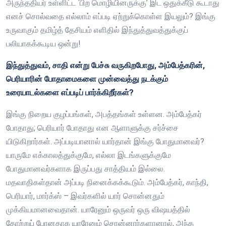
அருந்ததியர் உள்ளிட்ட ‘பிற மொழியினருக்கு’ இட ஒதுக்கீடு கூடாது
எனச் சொல்வதை எல்லாம் எப்படி ஏற்றுக்கொள்ள இயலும்? இங்கு
உருவாகும் தமிழ்த் தேசியம் எளிதில் இந்துத்துவத்துக்குப்
பலியாகக்கூடிய ஒன்று!
இந்துத்துவம், சாதி என்று பேச்சு வருகிறபோது, அம்பேத்கரின்,
பெரியாரின் போதாமைகளை முன்வைத்து நடக்கும்
உரையாடல்களை எப்படிப் பார்க்கிறீர்கள்?
இங்கு நிறைய குழப்பங்கள், அபத்தங்கள் உள்ளன. அம்பேத்கர்
போதாது; பெரியார் போதாது என ஆளாளுக்கு சர்ச்சை
யிடுகிறார்கள். அப்படியானால் யார்தான் இங்கு போதுமானவர்?
யாருமே எக்காலத்துக்குமே, எல்லா இடங்களுக்குமே
போதுமானவர்களாக இருப்பது சாத்தியம் இல்லை.
மதவாதிகள்தான் அப்படி நினைக்கக்கூடும். அம்பேத்கர், காந்தி,
பெரியார், மார்க்ஸ் – இவர்களில் யார் சொன்னதும்
முக்கியமானவைதான். யாரேனும் ஒருவர் ஒரு விஷயத்தில்
தோற்றுப் போனதாக யாரேனும் சொன்னார்களானால், அந்த