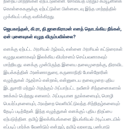
நிறைய மாற்றங்கள் ஏற்பட்டுள்ளன. சோவியத் மற்றும் கம்யூனிஸக்
கொள்கைகளுக்கு ஏற்பட்டுள்ள பின்னடைவு இந்த மாற்றத்தில்
முக்கியப் பங்கு வகிக்கிறது.
ஜெயகாந்தன், கி.ரா, தி.ஜானகிராமன் எனத் தொடங்கிய நீங்கள்,
ஏன் புனைவுகள் எழுத விரும்பவில்லை?
எனக்கு ஏற்பட்ட அரசியல் ஆர்வம், என்னை அரசியல் கட்டுரைகள்
எழுதுபவனாகவும் இலக்கிய விமர்சனம் செய்பவனாகவும்
மாற்றியது. எனக்கு முன்பிருந்த இளைய தலைமுறைக்கு, திராவிட
இயக்கத்தின் அண்ணாதுரை, கருணாநிதி போன்றோரின்
எழுத்துகள் ஆதர்சம் என்றால், என்னுடைய தலைமுறை புதிய
இடதுசாரி மற்றும் அதற்கும் அப்பாற்பட்ட நவீனச் சிந்தனைகளால்
ஊக்கம் பெற்றது எனலாம். அப்படியான நூல்களையும், மொழி
பெயர்ப்புகளையும், அவற்றை வெளியிட்டுவந்த சிற்றிதழ்களையும்
தேடிப் படித்தேன். இந்த எழுத்துகள் எனக்குப் புதிய திறப்பை
ஏற்படுத்தின. தமிழ் இலக்கியங்களை இயங்கியல் அடிப்படையில்
எப்படிப் பார்க்க வேண்டும் என்றும், தமிழ் வரலாறு, பண்பாடு