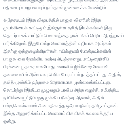
பதிலையும் மறுப்பையும் நாம்தான் முன்வைக்க வேண்டும்.
அதேசமயம் இந்த விஷயத்தில் பா.ஜ.க-வினரின் இந்த
முயற்சியைக் காட்டிலும் இங்குள்ள தலித் இயக்கங்கள் இது
தொடர்பாகக் காட்டும் மௌனத்தை நான் மிகப் பெரிய ஆபத்தாகப்
பார்க்கிறேன். இதுபோன்ற மௌனத்தின் வழியாக அவர்கள்
இதற்கு ஒத்துழைக்கிறார்கள். ரவிக்குமார் போன்றவர்களின்
பா.ஜ.க-வை நோக்கிய நகர்வு ஆபத்தானது. மாட்டிறைச்சிப்
பிரச்னை பூதாகரமானபோது, உனாவில் ஜிக்னேஷ் மேவானி
தலைமையில் அவ்வளவு பெரிய போராட்டம் நடத்தப்பட்டது. அதில்,
தலித்-முஸ்லிம் ஒற்றுமை பிரதானமாக முன்வைக்கப்பட்டது.
தொடர்ந்து இந்தியா முழுவதும் பரவிய அந்த எழுச்சி, சமீபத்திய
நம்பிக்கையூட்டும் ஒரு முக்கிய நிகழ்வு. ஆனால், அதில்
பங்குகொள்ளாமல் அமைதிகாத்த ஒரே மாநிலம், தமிழகம்தான்.
இங்கு அனுசரிக்கப்பட்ட மௌனம் மிக மிகக் கவலைக்குரிய
ஒன்று.