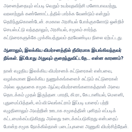
அனைத்தையும் எப்படி வெறும் உயர்வுநவிற்சி மனோபாவமற்று,
வரலாற்றுக் கண்ணோட்டத்தில் பார்க்க வேண்டும் என்றும்
தெரிந்துகொண்டேன். சமகால அரசியல் போக்குகளோடு ஒன்றிச்
செயல்பட்டு வந்ததாலும், அரசியல், சமூகம் சார்ந்த
கட்டுரைகளுக்கே முக்கியத்துவம் தரவேண்டிய நிலை ஏற்பட்டது.
ஆனாலும், இலக்கிய விமர்சனத்தில் தீவிரமாக இயங்கிவந்தவர்
நீங்கள். இப்போது அதுவும் குறைந்துவிட்டதே… என்ன காரணம்?
நான் எழுதிய இலக்கிய விமர்சனக் கட்டுரைகள் என்பவை,
வழக்கமான இலக்கிய நுணுக்கங்களைச் சுட்டும் கட்டுரைகள்
அல்ல. ஒருவகை சமூக ஆய்வு விமர்சனங்களாகத்தான் அவை
தொடக்கம் முதல் இருந்தன. பாரதி, கி.ரா., கே.டானியல், மௌனி,
புதுமைப்பித்தன், எம்.வி.வெங்கட்ராம் இப்படி யாரைப் பற்றி
எழுதினாலும் அவற்றின் ஊடாக சமூகத்தின் புனிதம் எப்படிக்
கட்டமைக்கப்படுகிறது அல்லது உடைக்கப்படுகிறது என்பதைப்
போன்ற சமூக நோக்கில்தான் படைப்புகளை அணுகி விமர்சித்தேன்.