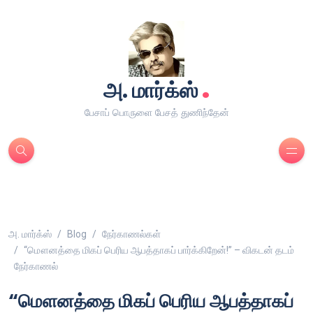
.
அ. மார்க்ஸ்
பேசாப் பொருளை பேசத் துணிந்தேன்
அ. மார்க்ஸ்
Blog
நேர்காணல்கள்
“மௌனத்தை மிகப் பெரிய ஆபத்தாகப் பார்க்கிறேன்!” – விகடன் தடம்
நேர்காணல்
“மௌனத்தை மிகப் பெரிய ஆபத்தாகப்