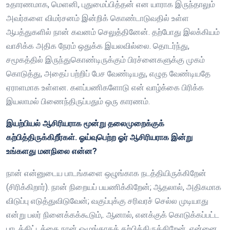
உதாரணமாக, மெளனி, புதுமைப்பித்தன் என யாராக இருந்தாலும்
அவர்களை விமர்சனம் இன்றிக் கொண்டாடுவதில் உள்ள
ஆபத்துகளில் நான் கவனம் செலுத்தினேன். தற்போது இலக்கியம்
வாசிக்க அதிக நேரம் ஒதுக்க இயலவில்லை. தொடர்ந்து,
சமூகத்தில் இருந்துகொண்டிருக்கும் பிரச்னைகளுக்கு முகம்
கொடுத்து, அதைப் பற்றிப் பேச வேண்டியது, எழுத வேண்டியதே
ஏராளமாக உள்ளன. களப்பணிகளோடு என் வாழ்க்கை பிரிக்க
இயலாமல் பிணைந்திருப்பதும் ஒரு காரணம்.
இயற்பியல் ஆசிரியராக மூன்று தலைமுறைக்குக்
கற்பித்திருக்கிறீர்கள். ஓய்வுபெற்ற ஓர் ஆசிரியராக இன்று
உங்களது மனநிலை என்ன?
நான் என்னுடைய பாடங்களை ஒழுங்காக நடத்தியிருக்கிறேன்
(சிரிக்கிறார்). நான் நிறையப் பயணிக்கிறேன்; ஆதலால், அதிகமாக
விடுப்பு எடுத்துவிடுவேன்; வகுப்புக்கு சரிவரச் செல்ல முடியாது
என்று பலர் நினைக்கக்கூடும்,. ஆனால், எனக்குக் கொடுக்கப்பட்ட
பாடத்திட்டத்தை நான் ஒழுங்காகக் கற்பித்திருக்கிறேன். என்னை