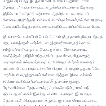
மேலும், அப்போது இடதுசாரிகளிடம் ‘ரஷ்ய ஆதரவா…? சீன
ஆதரவா…?’ என்ற நிலைப்பாடு முக்கிய விவாதமாக இருந்தது.
இதில், கா.சிவத்தம்பி ரஷ்யாவை ஆதரித்தார்; கைலாசபதி
சீனாவை ஆதரித்தார். என்னைப் போன்றவர்களுக்கும் சீன ஆதரவு
நிலைப்பாடே இருந்ததால், கைலாசபதியிடம் ஈடுபாடுகொண்டேன்.
இயல்பாகவே என்னிடம் தேடல் அதிகம் இருந்ததால், நிறைய தேடித்
தேடி வாசித்தேன். மார்க்சிய எழுத்தாளர்களோடு நில்லாமல்,
தமிழில் வெளிவந்துள்ள ஆய்வு நூல்கள் அனைத்தையும்
வாசித்தேன். தமிழில் வந்த முக்கிய நாவல்கள், சிறுகதைத்
தொகுதிகள் எல்லாவற்றையும் வாசித்தேன். அந்தக் காலத்தில்
என்னை மிகவும் ஈர்த்தவர்களில் தி.ஜானகிராமனும் ஒருவர். நியோ
மார்க்சியக் கருத்துகளும் என்னை ஈர்த்தன. இவை எல்லாம்
சி.பி.எம் கட்சியின் மேலிடத்தில் இருந்தவர்களுக்குப்
பிடிக்கவில்லை. பிறகு, எனக்கு அவர்களோடும் முரண்பாடு
ஏற்பட்டது. கட்சியில் இருந்து வெளியே வந்தேன். இப்போதும்
அந்தக் கட்சி அப்படித்தான் இருக்கிறது எனச் சொல்லவில்லை.