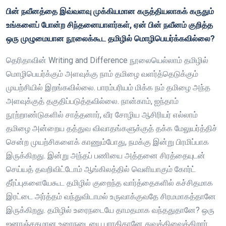
பின் நவீனத்தை இவ்வளவு முக்கியமான கருத்தியலாகக் கருதும்
உங்களைப் போன்ற சிந்தனையாளர்கள், ஏன் பின் நவீனம் குறித்த
ஒரு முழுமையான நூலைக்கூட தமிழில் மொழிபெயர்க்கவில்லை?
தெரிதாவின் Writing and Difference நூலையெல்லாம் தமிழில்
மொழிபெயர்க்கும் அளவுக்கு நாம் தமிழை வளர்த்தெடுக்கும்
முயற்சியில் இறங்கவில்லை. பாரம்பரியம் மிக்க நம் தமிழை அந்த
அளவுக்குத் தகுதிப்படுத்தவில்லை. நான்காம், ஐந்தாம்
நூற்றாண்டுகளில் சாத்தனார், வீர சோழிய ஆசிரியர் எல்லாம்
தமிழை அன்றைய தத்துவ விவாதங்களுக்குத் தக்க மேலுயர்த்திச்
சென்ற முயற்சிகளைக் காணும்போது, நமக்கு இன்று பிரமிப்பாக
இருக்கிறது. இன்று அந்தப் பணியை அத்தனை சிரத்தையுடன்
செய்யத் தவறிவிட்டோம் ஆங்கிலத்தில் வெளியாகும் கோர்ட்
தீர்ப்புகளையேகூட தமிழில் குறைந்த வார்த்தைகளில் கச்சிதமாக
இரட்டை அர்த்தம் வந்துவிடாமல் உருவாக்குவதே சிரமமாகத்தானே
இருக்கிறது. தமிழில் உரைநடையே தாமதமாக வந்ததுதானே? ஒரு
ஜனரஞ்சகமான உரைநடையை பாரதிதானே துவக்கிவைக்கிறார்.