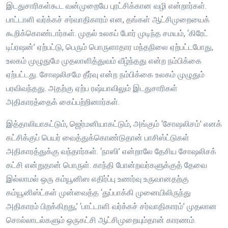
இடதுசாரிகள்கூட வன்முறையே புரட்சிக்கான வழி என்றார்கள்.
பாட்டாளி வர்க்கச் சர்வாதிகாரம் என, தங்கள் ஆட்சிமுறையைக்
கூறிக்கொண்டார்கள். முதல் உலகப் போர் முடிந்த சமயம், ‘கிரேட்
டிப்ரஷன்’ ஏற்பட்டு, பெரும் பொருளாதார மந்தநிலை ஏற்பட்டபோது,
உலகம் முழுதுமே முதலாளித்துவம் வீழ்ந்தது என்ற நம்பிக்கை
ஏற்பட்டது. சோஷலிசமே தீர்வு என்ற நம்பிக்கை உலகம் முழுதும்
பரவிவந்தது. அதற்கு ஏற்ப ரஷ்யாவிலும் இடதுசாரிகள்
அதிகாரத்தைக் கைப்பற்றினார்கள்.
இத்தாலியாகட்டும், ஜெர்மனியாகட்டும், அங்கும் ‘சோஷலிசம்’ எனக்
கட்சிக்குப் பெயர் வைத்துக்கொண்டுதான் பாசிஸ்ட்டுகள்
அதிகாரத்துக்கு வந்தார்கள். ‘நாஸி’ என்றாலே தேசிய சோஷலிசக்
கட்சி என்றுதான் பொருள். காந்தி போன்றவர்களுக்குத் தேவை
இல்லாமல் ஒரு கம்யூனிஸ எதிர்ப்பு உணர்வு உருவானதற்கு
கம்யூனிஸ்ட்கள் முன்வைத்த ‘துப்பாக்கி முனையிலிருந்து
அதிகாரம் பிறக்கிறது,’ ‘பாட்டாளி வர்க்கச் சர்வாதிகாரம்’ முதலான
சொல்லாடல்களும் ஒருகட்சி ஆட்சிமுறையும்தான் காரணம்.