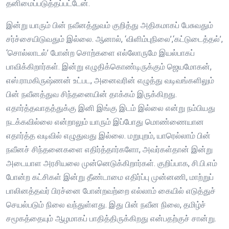
தனிமைப்படுத்தப்பட்டேன்.
இன்று யாரும் பின் நவீனத்துவம் குறித்து அதிகமாகப் பேசுவதும்
சர்ச்சையிடுவதும் இல்லை. ஆனால், ‘விளிம்புநிலை’,‘கட்டுடைத்தல்’,
‘சொல்லாடல்’ போன்ற சொற்களை எல்லோருமே இயல்பாகப்
பாவிக்கிறார்கள். இன்று எழுதிக்கொண்டிருக்கும் ஜெயமோகன்,
எஸ்.ராமகிருஷ்ணன் உட்பட, அனைவரின் எழுத்து வடிவங்களிலும்
பின் நவீனத்துவ சிந்தனையின் தாக்கம் இருக்கிறது.
எதார்த்தவாதத்துக்கு இனி இங்கு இடம் இல்லை என்று நம்பியது
நடக்கவில்லை என்றாலும் யாரும் இப்போது மொண்ணையான
எதார்த்த வடிவில் எழுதுவது இல்லை. மறுபுறம், யாரெல்லாம் பின்
நவீனச் சிந்தனைகளை எதிர்த்தார்களோ, அவர்கள்தான் இன்று
அடையாள அரசியலை முன்னெடுக்கிறார்கள். குறிப்பாக, சி.பி.எம்
போன்ற கட்சிகள் இன்று தீண்டாமை எதிர்ப்பு முன்னணி, மாற்றுப்
பாலினத்தவர் பிரச்னை போன்றவற்றை எல்லாம் கையில் எடுத்துச்
செயல்படும் நிலை வந்துள்ளது. இது பின் நவீன நிலை, தமிழ்ச்
சமூகத்தையும் ஆழமாகப் பாதித்திருக்கிறது என்பதற்குச் சான்று.