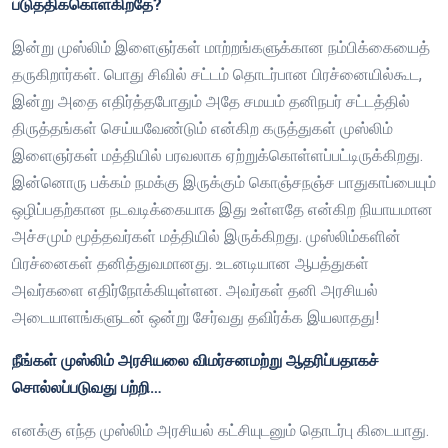
படுத்திக்கொள்கிறதே?
இன்று முஸ்லிம் இளைஞர்கள் மாற்றங்களுக்கான நம்பிக்கையைத்
தருகிறார்கள். பொது சிவில் சட்டம் தொடர்பான பிரச்னையில்கூட,
இன்று அதை எதிர்த்தபோதும் அதே சமயம் தனிநபர் சட்டத்தில்
திருத்தங்கள் செய்யவேண்டும் என்கிற கருத்துகள் முஸ்லிம்
இளைஞர்கள் மத்தியில் பரவலாக ஏற்றுக்கொள்ளப்பட்டிருக்கிறது.
இன்னொரு பக்கம் நமக்கு இருக்கும் கொஞ்சநஞ்ச பாதுகாப்பையும்
ஒழிப்பதற்கான நடவடிக்கையாக இது உள்ளதே என்கிற நியாயமான
அச்சமும் மூத்தவர்கள் மத்தியில் இருக்கிறது. முஸ்லிம்களின்
பிரச்னைகள் தனித்துவமானது. உடனடியான ஆபத்துகள்
அவர்களை எதிர்நோக்கியுள்ளன. அவர்கள் தனி அரசியல்
அடையாளங்களுடன் ஒன்று சேர்வது தவிர்க்க இயலாதது!
நீங்கள் முஸ்லிம் அரசியலை விமர்சனமற்று ஆதரிப்பதாகச்
சொல்லப்படுவது பற்றி…
எனக்கு எந்த முஸ்லிம் அரசியல் கட்சியுடனும் தொடர்பு கிடையாது.