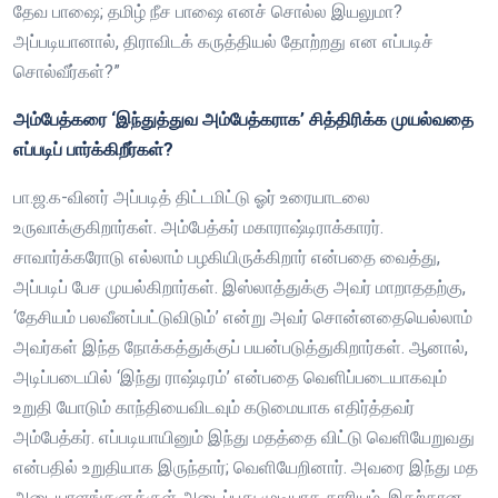
தேவ பாஷை; தமிழ் நீச பாஷை எனச் சொல்ல இயலுமா?
அப்படியானால், திராவிடக் கருத்தியல் தோற்றது என எப்படிச்
சொல்வீர்கள்?”
அம்பேத்கரை ‘இந்துத்துவ அம்பேத்கராக’ சித்திரிக்க முயல்வதை
எப்படிப் பார்க்கிறீர்கள்?
பா.ஜ.க-வினர் அப்படித் திட்டமிட்டு ஓர் உரையாடலை
உருவாக்குகிறார்கள். அம்பேத்கர் மகாராஷ்டிராக்காரர்.
சாவார்க்கரோடு எல்லாம் பழகியிருக்கிறார் என்பதை வைத்து,
அப்படிப் பேச முயல்கிறார்கள். இஸ்லாத்துக்கு அவர் மாறாததற்கு,
‘தேசியம் பலவீனப்பட்டுவிடும்’ என்று அவர் சொன்னதையெல்லாம்
அவர்கள் இந்த நோக்கத்துக்குப் பயன்படுத்துகிறார்கள். ஆனால்,
அடிப்படையில் ‘இந்து ராஷ்டிரம்’ என்பதை வெளிப்படையாகவும்
உறுதி யோடும் காந்தியைவிடவும் கடுமையாக எதிர்த்தவர்
அம்பேத்கர். எப்படியாயினும் இந்து மதத்தை விட்டு வெளியேறுவது
என்பதில் உறுதியாக இருந்தார்; வெளியேறினார். அவரை இந்து மத
அடையாளங்களுக்குள் அடைப்பது முடியாத காரியம். இதற்கான