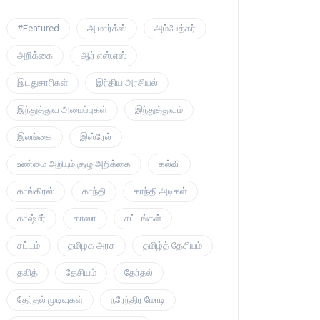
#Featured
அ.மார்க்ஸ்
அம்பேத்கர்
அறிக்கை
ஆர்.எஸ்.எஸ்
இடதுசாரிகள்
இந்திய அரசியல்
இந்துத்துவ அமைப்புகள்
இந்துத்துவம்
இலங்கை
இஸ்ரேல்
உண்மை அறியும் குழு அறிக்கை
கல்வி
காங்கிரஸ்
காந்தி
காந்தி அடிகள்
காஷ்மீர்
காஸா
சட்டங்கள்
சட்டம்
தமிழக அரசு
தமிழ்த் தேசியம்
தலித்
தேசியம்
தேர்தல்
தேர்தல் முடிவுகள்
நரேந்திர மோடி