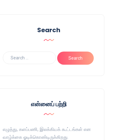
Search
என்னைப் பற்றி
எழுத்து, களப்பணி, இலக்கியக் கூட்டங்கள் என
வாழ்க்கை ஓடிக்கொண்டிருக்கிறது.