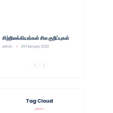
சிற்றிலக்கியங்கள் சில குறிப்புகள்
குணா : அறிஞரல்
பாசிசத்தின் தமிழ்
admin
09 February 2020
admin
16 August
Tag Cloud