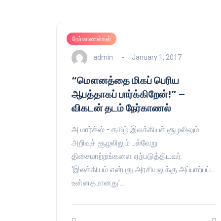
நேர்காணல்கள்
admin
January 1, 2017
“மௌனத்தை மிகப் பெரிய
ஆபத்தாகப் பார்க்கிறேன்!” –
விகடன் தடம் நேர்காணல்
அ.மார்க்ஸ் - தமிழ் இலக்கியச் சூழலிலும்
அறிவுச் சூழலிலும் பல்வேறு
திசைமாற்றங்களை ஏற்படுத்தியவர்.
‘இலக்கியம் என்பது அரசியலுக்கு அப்பாற்பட்ட
உன்னதமானது’…