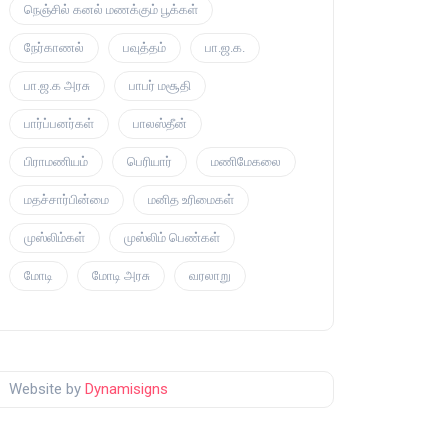
நெஞ்சில் கனல் மணக்கும் பூக்கள்
நேர்காணல்
பவுத்தம்
பா.ஜ.க.
பா.ஜ.க அரசு
பாபர் மசூதி
பார்ப்பனர்கள்
பாலஸ்தீன்
பிராமணியம்
பெரியார்
மணிமேகலை
மதச்சார்பின்மை
மனித உரிமைகள்
முஸ்லிம்கள்
முஸ்லிம் பெண்கள்
மோடி
மோடி அரசு
வரலாறு
Website by
Dynamisigns