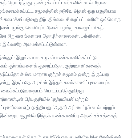
த் தொடர்ந்தது. தண்டிக்கப்பட்டவர்களின் உடல் மீதான
ஒழுங்கமைக்கப்பட்ட சமூகத்தின் நடுவே அதன் ஒரு பகுதியாக
்கமைக்கப்படுவது நிற்பதில்லை. சிறைப்பட்டவரின் ஒவ்வொரு
் புழங்கு வெளியும், அவன் புழங்கு காலமும் மிகத்
நவீன நிறுவனங்களான தொழிற்சாலைகள், பள்ளிகள்,
 இவ்வாறே அமைக்கப்பட்டுள்ளன.
 இன்னும் இறுக்கமாக சமூகம் கண்காணிக்கப்பட்டு
்கம் குற்றங்களைக் குறைப்பதோ, குற்றவாளிகளைத்
டுப்பதோ அல்ல. மாறாக குற்றச் சமூகம் ஒன்று இருப்பது
 ஒன்று இருப்பதே அரசின் இந்தக் கண்காணிப்புகளையும்,
் வைக்கப்படுவதையும் நியாயப்படுத்துகிறது
ாண்டின் பிற்பகுதியில் ‘குற்றவியல்’ மற்றும்
்புணர்வை ஏற்படுத்தியது. ‘ஆதார் அட்டை’ நம் உடல் மற்றும்
் இன்றைய சூழலில் இந்தக் கண்காணிப்பு அதன் உச்சத்தைத்
றைச்சாலைகள் தொடர்பாக இப்போது எழுகின்ற இரு கேள்விகள்