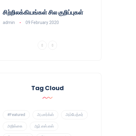
சிற்றிலக்கியங்கள் சில குறிப்புகள்
குணா : அறிஞரல்
பாசிசத்தின் தமிழ்
admin
09 February 2020
admin
16 August
Tag Cloud
#Featured
அ.மார்க்ஸ்
அம்பேத்கர்
அறிக்கை
ஆர்.எஸ்.எஸ்