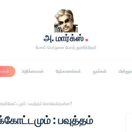
.
அ. மார்க்ஸ்
பேசாப் பொருளை பேசத் துணிந்தேன்
ரைகள்
அறிக்கைகள்
நேர்காணல்கள்
நூல்கள்
மின்னூ
அறக்கோட்டமும் : பவுத்தம் சொல்வதென்ன?
கோட்டமும் : பவுத்தம்