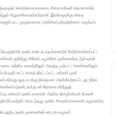
 தாழ்வுகளும் கொடுமையானவை. சிறை மக்கள் தொகையில்
குணா : அறிஞரல்ல அவர்
 மற்றும் சிறுபான்மையினர்தான். இவர்களுக்கு சிறை
பாசிசத்தின் தமிழ் வடிவம்
மைகளுக் கூட முழுமையாக அளிக்கப்படுவதில்லை. சுருக்கம்
admin
16 August 2019
ிற்பகுதியில் தண்டனை நடவடிக்கையில் மேற்கொள்ளப்பட்ட
க்கங்கள் குறித்து மிஷேல் ஃபூக்கோ முன்வைத்த ஆய்வுகள்
்பவை. மத்திய காலத்திலும் அதற்கு முற்பட்ட காலங்களிலும்
ெருங் கூட்டமாகத் திரட்டப்பட்ட மக்கள் முன்
படுவது ஒரு சடங்கு நிகழ்வாக அரங்கேற்றப்பட்டது. நிற்க
கொல்லப்படுதல், உயிருடன் தோலை உரித்துத்
 இப்படி எல்லாம் தண்டனைகள் அரங்க நிகழ்ச்சிகள் போலக்
்பகுதியில் மாற்றம் அடைந்தது. நவீன சிறைச்சாலைகள் உருவாயின.
னவே ஒழிய தண்டனைகளின் ஊடாக சமூகம்