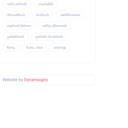
பார்ப்பனர்கள்
பாலஸ்தீன்
பிராமணியம்
பெரியார்
மணிமேகலை
மதச்சார்பின்மை
மனித உரிமைகள்
முஸ்லிம்கள்
முஸ்லிம் பெண்கள்
மோடி
மோடி அரசு
வரலாறு
Website by
Dynamisigns