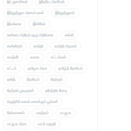
இடதுசாரிகள்
இந்திய அரசியல்
இந்துத்துவ அமைப்புகள்
இந்துத்துவம்
இலங்கை
இஸ்ரேல்
உண்மை அறியும் குழு அறிக்கை
கல்வி
காங்கிரஸ்
காந்தி
காந்தி அடிகள்
காஷ்மீர்
காஸா
சட்டங்கள்
சட்டம்
தமிழக அரசு
தமிழ்த் தேசியம்
தலித்
தேசியம்
தேர்தல்
தேர்தல் முடிவுகள்
நரேந்திர மோடி
நெஞ்சில் கனல் மணக்கும் பூக்கள்
நேர்காணல்
பவுத்தம்
பா.ஜ.க.
பா.ஜ.க அரசு
பாபர் மசூதி